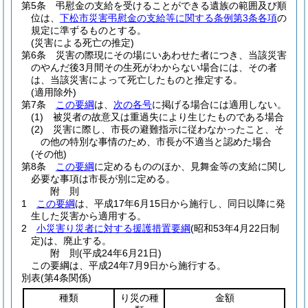
第5条
弔慰金の支給を受けることができる遺族の範囲及び順
位は、
下松市災害弔慰金の支給等に関する条例第3条各項
の
規定に準ずるものとする。
(災害による死亡の推定)
第6条
災害の際現にその場にいあわせた者につき、当該災害
のやんだ後3月間その生死がわからない場合には、その者
は、当該災害によって死亡したものと推定する。
(適用除外)
第7条
この要綱
は、
次の各号
に掲げる場合には適用しない。
(1)
被災者の故意又は重過失により生じたものである場合
(2)
災害に際し、市長の避難指示に従わなかったこと、そ
の他の特別な事情のため、市長が不適当と認めた場合
(その他)
第8条
この要綱
に定めるもののほか、見舞金等の支給に関し
必要な事項は市長が別に定める。
附
則
1
この要綱
は、平成17年6月15日から施行し、同日以降に発
生した災害から適用する。
2
小災害り災者に対する援護措置要綱
(昭和53年4月22日制
定)
は、廃止する。
附
則
(平成24年6月21日
)
この要綱は、平成24年7月9日から施行する。
別表
(第4条関係)
種類
り災の種
金額