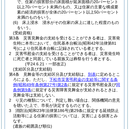
で、住家の損害部分の床面積が延床面積の20パーセント
以上70パーセント未満のもの、又は住家の主要な構成要
素の経済的損害が全体の20パーセント以上50パーセント
未満のものをいう。
(6)
床上浸水 浸水がその住家の床上に達した程度のもの
をいう。
(受給資格)
第3条
災害見舞金の支給を受けることができる者は、災害発
生時に本市において、住民基本台帳法
(昭和42年法律第81
号)
により住民基本台帳に記録されている者とする。
2
災害弔慰金の支給を受けることができる者は、災害発生時
に死亡者と同居している親族又は葬祭を行う者とする。
(平24.6.21・一部改正)
(支給区分及び支給額)
第4条
見舞金等の支給区分及び支給額は、
別表
に定めるとこ
ろによる。
ただし、
下松市災害弔慰金の支給等に関する条
例
(昭和49年条例第27号)
第2条
に規定する災害弔慰金及び
同
条例第9条
に規定する災害障害見舞金が支給されるときは、
見舞金等は支給しない。
2
り災の種類について、判定し難い場合は、関係機関の意見
を聴いた上で、市長が決定するものとする。
3
消防法
(昭和23年法律第186号)
第29条に規定する延焼防止
活動等による住家の損害については、災害による損害とみ
なす。
(遺族の範囲及び順位)