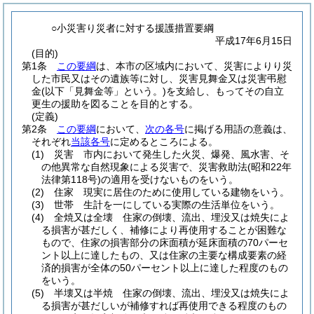
○小災害り災者に対する援護措置要綱
平成17年6月15日
(目的)
第1条
この要綱
は、本市の区域内において、災害によりり災
した市民又はその遺族等に対し、災害見舞金又は災害弔慰
金
(以下「見舞金等」という。)
を支給し、もってその自立
更生の援助を図ることを目的とする。
(定義)
第2条
この要綱
において、
次の各号
に掲げる用語の意義は、
それぞれ
当該各号
に定めるところによる。
(1)
災害 市内において発生した火災、爆発、風水害、そ
の他異常な自然現象による災害で、災害救助法
(昭和22年
法律第118号)
の適用を受けないものをいう。
(2)
住家 現実に居住のために使用している建物をいう。
(3)
世帯 生計を一にしている実際の生活単位をいう。
(4)
全焼又は全壊 住家の倒壊、流出、埋没又は焼失によ
る損害が甚だしく、補修により再使用することが困難な
もので、住家の損害部分の床面積が延床面積の70パーセ
ント以上に達したもの、又は住家の主要な構成要素の経
済的損害が全体の50パーセント以上に達した程度のもの
をいう。
(5)
半壊又は半焼 住家の倒壊、流出、埋没又は焼失によ
る損害が甚だしいが補修すれば再使用できる程度のもの