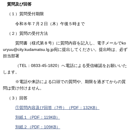
質問及び回答
（１）質問受付期限
令和８年７月２日（木）午後５時まで
（２）質問の受付方法
質問書（様式第８号）に質問内容を記入し、電子メールでko
uryuu@city.kudamatsu.lg.jp宛に提出してください。提出時は、必ず
担当部署
（TEL：0833-45-1820）へ電話による受信確認をお願いいた
します。
※電話や来訪による口頭での質問や、期限を過ぎてからの質
問は受け付けません。
（３）回答
①質問内容及び回答（7件）（PDF：132KB）
別紙１（PDF：119KB）
別紙２（PDF：109KB）