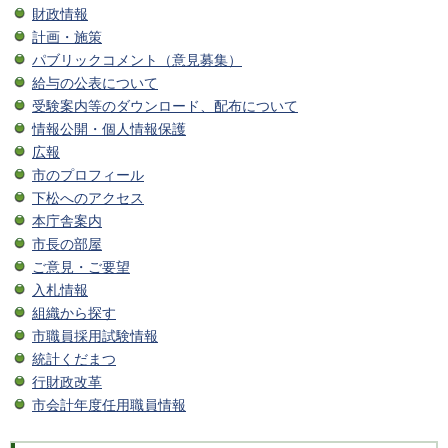
財政情報
計画・施策
パブリックコメント（意見募集）
給与の公表について
受験案内等のダウンロード、配布について
情報公開・個人情報保護
広報
市のプロフィール
下松へのアクセス
本庁舎案内
市長の部屋
ご意見・ご要望
入札情報
組織から探す
市職員採用試験情報
統計くだまつ
行財政改革
市会計年度任用職員情報