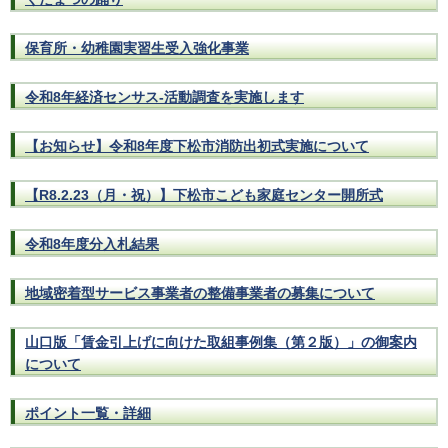
保育所・幼稚園実習生受入強化事業
令和8年経済センサス-活動調査を実施します
【お知らせ】令和8年度下松市消防出初式実施について
【R8.2.23（月・祝）】下松市こども家庭センター開所式
令和8年度分入札結果
地域密着型サービス事業者の整備事業者の募集について
山口版「賃金引上げに向けた取組事例集（第２版）」の御案内
について
ポイント一覧・詳細