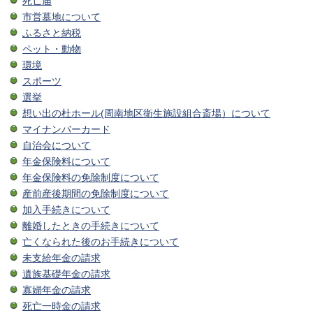
死亡届
市営墓地について
ふるさと納税
ペット・動物
環境
スポーツ
選挙
想い出の杜ホール(周南地区衛生施設組合斎場）について
マイナンバーカード
自治会について
年金保険料について
年金保険料の免除制度について
産前産後期間の免除制度について
加入手続きについて
離婚したときの手続きについて
亡くなられた後のお手続きについて
未支給年金の請求
遺族基礎年金の請求
寡婦年金の請求
死亡一時金の請求