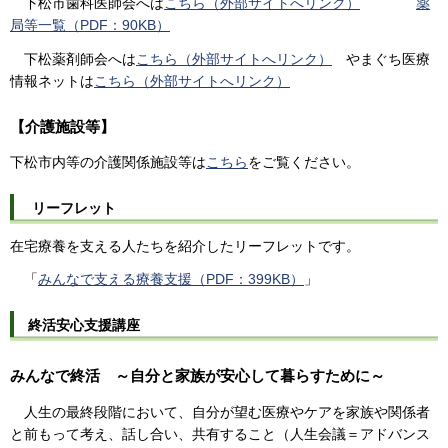
下松市歯科医師会へは
こちら（外部サイトへリンク）
薬
局等一覧（PDF：90KB）
下松薬剤師会へは
こちら（外部サイトへリンク）
やまぐち医療
情報ネットは
こちら（外部サイトへリンク）
【介護施設等】
下松市内等の介護関係施設等は
こちら
をご覧ください。
リーフレット
在宅療養を支える人たちを紹介したリーフレットです。
「
みんなで支える療養支援（PDF：399KB）
」
終活安心支援講座
みんなで終活 ～自分と家族が安心して暮らすために～
人生の最終段階において、自分が望む医療やケアを家族や関係者
と前もって考え、話し合い、共有すること（人生会議＝アドバンス