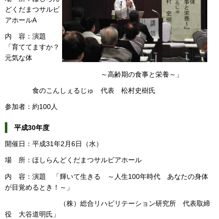
どくだまつサルビ
アホールA
内 容：演題
「育ててますか？
元気な体
～高齢期の食事と栄養～」
食のこんしぇるじゅ 代表 松村史樹氏
参加者：約100人
平成30年度
開催日：平成31年2月6日（水）
場 所：ほしらんどくだまつサルビアホール
内 容：演題 「輝いて生きる ～人生100年時代 あなたの身体
が目覚めるとき！～」
（株）総合リハビリテーション研究所 代表取締
役 大谷道明氏」