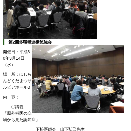
第2回多職種連携勉強会
開催日：平成3
0年3月14日
（水）
場 所：ほしら
んどくだまつサ
ルビアホールB
内 容：
〇講義
「脳外科医の立
場から見た認知症」
下松医師会 山下弘己先生