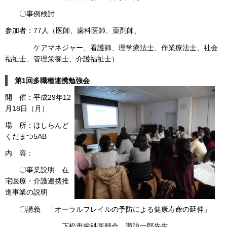
〇事例検討
参加者：77人（医師、歯科医師、薬剤師、
ケアマネジャー、看護師、理学療法士、作業療法士、社会
福祉士、管理栄養士、介護福祉士）
第1回多職種連携勉強会
開 催：平成29年12
月18日（月）
場 所：ほしらんど
くだまつ5AB
内 容：
〇事業説明 在
宅医療・介護連携推
進事業の説明
〇講義 「オーラルフレイルの予防による健康寿命の延伸」
下松市歯科医師会 諏訪一郎先生