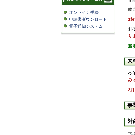
助
オンライン手続
申請書ダウンロード
1
電子通知システム
利
り
新
来
今
み
3
事
対
下