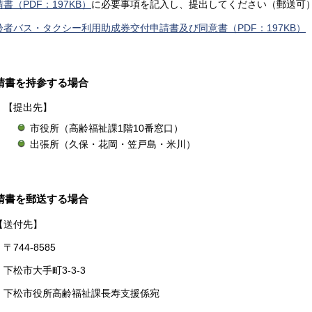
書（PDF：197KB）
に必要事項を記入し、提出してください（郵送可
齢者バス・タクシー利用助成券交付申請書及び同意書（PDF：197KB）
請書を持参する場合
【提出先】
市役所（高齢福祉課1階10番窓口）
出張所（久保・花岡・笠戸島・米川）
請書を郵送する場合
【送付先】
〒744-8585
下松市大手町3-3-3
下松市役所高齢福祉課長寿支援係宛