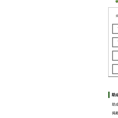
助
助
掲