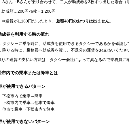
Aさん・Bさんが乗り合わせて、二人が助成券を3枚ずつ出した場合（
助成額…200円×6枚＝1,200円
⇒運賃が1,160円だったとき、
差額40円のおつりは出ません
。
助成券を利用する時の流れ
タクシーに乗る時に、助成券を使用できるタクシーであるかを確認し
降りる時に、乗務員へ助成券を渡し、不足分の運賃をお支払いくださ
残りの運賃の支払い方法は、タクシー会社によって異なるので乗務員に
松市内での乗車または降車とは
券が使用できるパターン
下松市内で乗車→降車
下松市内で乗車→他市で降車
他市で乗車→下松市内で降車
券が使用できないパターン