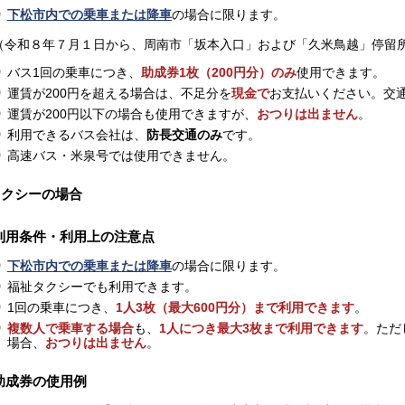
下松市内での乗車または降車
の場合に限ります。
和８年７月１日から、周南市「坂本入口」および「久米鳥越」停留所
バス1回の乗車につき、
助成券1枚（200円分）のみ
使用できます。
運賃が200円を超える場合は、不足分を
現金で
お支払いください。交通
運賃が200円以下の場合も使用できますが、
おつりは出ません
。
利用できるバス会社は、
防長交通のみ
です。
高速バス・米泉号では使用できません。
タクシーの場合
利用条件・利用上の注意点
下松市内での乗車または降車
の場合に限ります。
福祉タクシーでも利用できます。
1回の乗車につき、
1人3枚（最大600円分）まで利用できます
。
複数人で乗車する場合
も、
1人につき最大3枚まで利用できます
。ただ
場合、
おつりは出ません
。
助成券の使用例