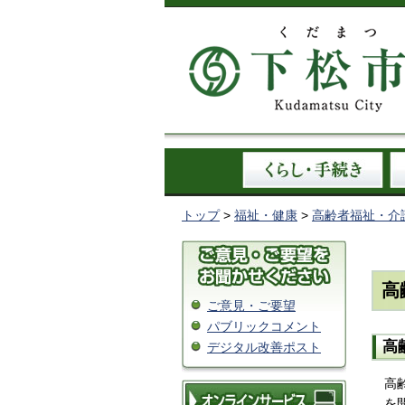
トップ
>
福祉・健康
>
高齢者福祉・介
高
ご意見・ご要望
パブリックコメント
高
デジタル改善ポスト
高
を