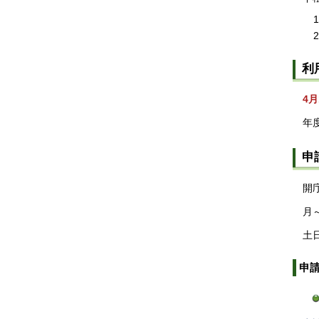
利
4月
年
申
開
月
土
申