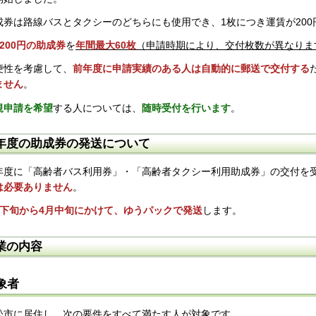
成券は路線バスとタクシーのどちらにも使用でき、1枚につき運賃が200
枚200円の助成券
を
年間最大60枚
（申請時期により、交付枚数が異なりま
便性を考慮して、
前年度に申請実績のある人は自動的に郵送で交付する
ません
。
規申請を希望
する人については、
随時受付を行います
。
年度の助成券の発送について
年度に「高齢者バス利用券」・「高齢者タクシー利用助成券」の交付を
は必要ありません
。
月下旬から4月中旬にかけて、ゆうパックで発送
します。
業の内容
象者
松市に居住し、次の要件をすべて満たす人が対象です。