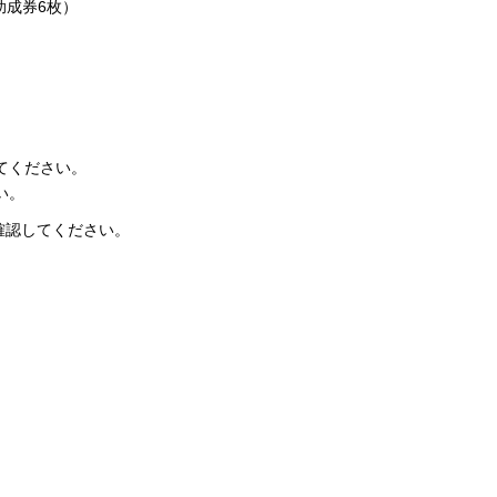
助成券6枚）
てください。
い。
確認してください。