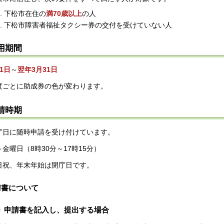
下松市在住の
満70歳以上
の人
下松市障害者福祉タクシー券の交付を受けていない人
用期間
1日
～
翌年3月31日
度ごとに助成券の色が変わります。
請時期
庁日に随時申請を受け付けています。
～金曜日（8時30分～17時15分）
日祝、年末年始は閉庁日です。
請書について
申請書を記入し、提出する場合