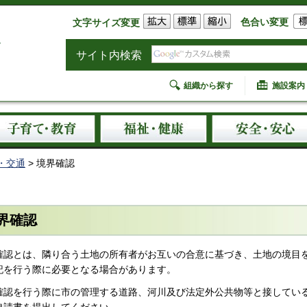
色合い変更
文字サイズ変更
サイト内検索
組織から探す
施設案内
・交通
> 境界確認
界確認
確認とは、隣り合う土地の所有者がお互いの合意に基づき、土地の境目
記を行う際に必要となる場合があります。
確認を行う際に市の管理する道路、河川及び法定外公共物等と接してい