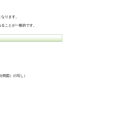
となります。
れることが一般的です。
分間図）の写し）