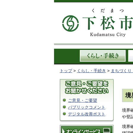
トップ
>
くらし・手続き
>
まちづくり
境
ご意見・ご要望
パブリックコメント
境界
デジタル改善ポスト
や登
境界