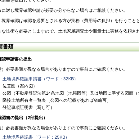
申請書を提出してください。
市に対し境界確認申請が必要か分からない場合はご相談ください。
、境界確認は確認を必要とされる方が実務（費用等の負担）を行うこと
的な技術を必要としますので、土地家屋調査士や測量士に実務を依頼さ
請書類
確認申請書の提出
意）必要書類が異なる場合がありますので事前にご確認ください。
土地境界確認申請書（ワード：32KB）
位置図（案内図）
公図（不動産登記法第14条地図（地籍図等）又は地図に準ずる図面（
隣接土地所有者一覧表（公図への記載があれば省略可）
登記事項証明書（写し可）
確認書の提出（2部提出）
意）必要書類が異なる場合がありますので事前にご確認ください。
土地境界確認書（ワード：25KB）