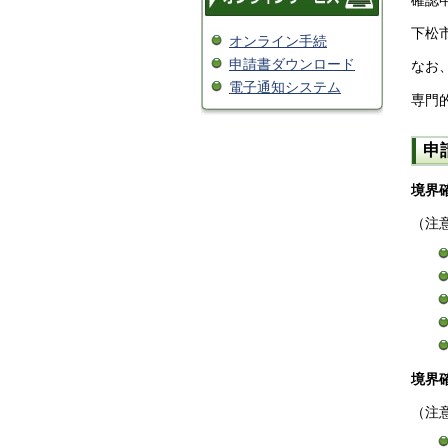
確認
下松
オンライン手続
申請書ダウンロード
なお
電子通知システム
専門
申
境界
（注
境界
（注