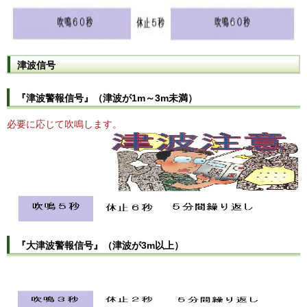
津波信号
『津波警報信号』（津波が1m～3m未満）
必要に応じて吹鳴します。
『大津波警報信号』（津波が3m以上）