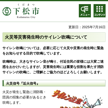
メニュ
コンテ
ー
ンツメ
ニュー
更新日：2025年7月16日
火災等災害発生時のサイレン吹鳴について
サイレン吹鳴については、必要に応じて火災や災害の発生時に緊急
をお知らせする目的で吹鳴しています。
吹鳴時は、大きなサイレン音が鳴り、付近住民の皆様には大変ご迷
惑をおかけいたしますが、災害発生時には重要な役割を果たす消防
サイレンの吹鳴に、ご理解とご協力のほどよろしくお願いします。
火災信号『近火信号』
火災が発生し緊急に消防職・
団員の招集の必要があるとき
吹鳴します。