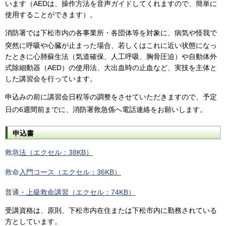
います（AEDは、操作方法を音声ガイドしてくれますので、簡単に
使用することができます）。
消防署
では下松市内の各事業所・各団体等を対象に、病気や怪我で
突然に呼吸や心臓が止まった場合、若しくはこれに近い状態になっ
たときに心肺蘇生法（気道確保、人工呼吸、胸骨圧迫）や自動体外
式除細動器（AED）の使用法、大出血時の止血など、実技を主体と
した講習会を行っています。
申込みの
前に講習会日程等の調整をさせていただきますので、予定
日の6週間前までに、消防署救急係へ電話連絡をお願いします。
申込書
救急
法（エクセル：38KB）
救命
入門コース（エクセル：36KB）
普通
・上級救命講習（エクセル：74KB）
受講資格は、原則、下松市内在住または下松市内に勤務されている
方としています。