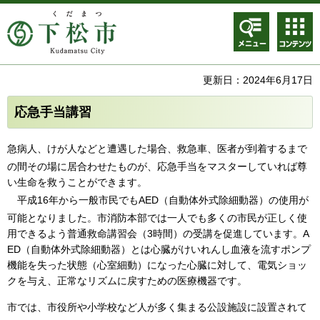
メニュ
コンテ
ー
ンツメ
ニュー
更新日：2024年6月17日
応急手当講習
急
病人、けが人などと遭遇した場合、救急車、医者が到着するまで
の間その場に居合わせたものが、応急手当をマスターしていれば尊
い生命を救うことができます。
平
成16年から一般市民でもAED（自動体外式除細動器）の使用が
可能となりました。市消防本部では一人でも多くの市民が正しく使
用できるよう普通救命講習会（3時間）の受講を促進しています。A
ED（自動体外式除細動器）とは心臓がけいれんし血液を流すポンプ
機能を失った状態（心室細動）になった心臓に対して、電気ショッ
クを与え、正常なリズムに戻すための医療機器です。
市では
、市役所や小学校など人が多く集まる公設施設に設置されて