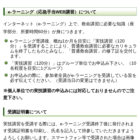
e-ラーニング（応急手当WEB講習）について
イン
ターネット（e-ラーニング）上で、救命講習に必要な知識（座
学部分、所要時間60分）が身につきます。
e-ラーニング受講後、概ね1か月を目安に「実技講習（120
分）」を受講することにより、普通救命講習に必要なカリキュラ
ムを終了したものとみなし、「普通救命講習」の修了証を交付し
ます。
「実技講習（120分）」はグループ単位でお申込み下さい。（10
名程度を目安に1グループ）
お申込みの際に、参加者全員がe-ラーニングを受講している旨を
必ず伝えてください。（受講当日の変更はできません）
※個人単位での実技講習の申込みには対応しておりませんのでご注
意下さい。
受講証明書について
実技講習を受講する際には、e-ラーニング受講終了後に発行されま
す受講証明書を印刷し、氏名を記入して持参していただきますよう
よろしくお願いします。スマートフォン等で受講された場合は画像