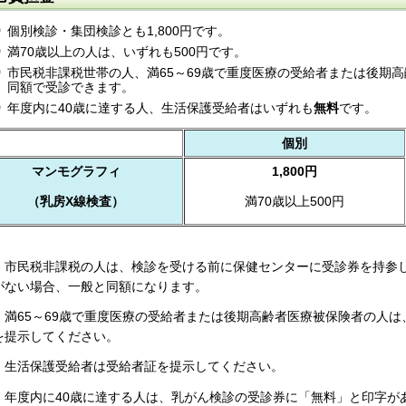
個別検診・集団検診とも1,800円です。
満70歳以上の人は、いずれも500円です。
市民税非課税世帯の人、満65～69歳で重度医療の受給者または後期高
同額で受診できます。
年度内に40歳に達する人、生活保護受給者はいずれも
無料
です。
個別
マンモグラフィ
1,800円
（乳房X線検査）
満70歳以上500円
）市民税非課税の人は、検診を受ける前に保健センターに受診券を持参
がない場合、一般と同額になります。
）満65～69歳で重度医療の受給者または後期高齢者医療被保険者の人
を提示してください。
）生活保護受給者は受給者証を提示してください。
）年度内に40歳に達する人は、乳がん検診の受診券に「無料」と印字が