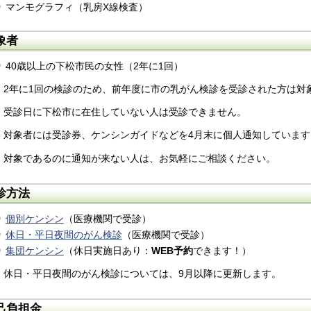
マンモグラフィ（乳房X線検査）
象者
40歳以上の下松市民の女性（2年に1回）
）2年に1回の検診のため、前年度に市の乳がん検診を受診された方は対
）受診日に下松市に在住していない人は受診できません。
）対象者には受診券、ケンシンガイドなどを4月末に個人通知していま
）対象であるのに通知が来ない人は、お気軽にご相談ください。
診方法
個別ケンシン
（医療機関で受診）
休日・平日夜間のがん検診
（医療機関で受診）
集団ケンシン
（休日実施日あり：
WEB予約
できます！）
）休日・平日夜間のがん検診については、9月以降に更新します。
己負担金