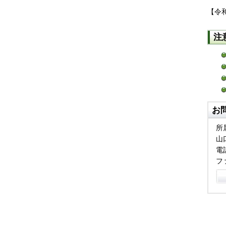
【令和
注
お
所
山
電話
フ