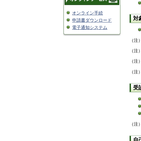
オンライン手続
対
申請書ダウンロード
電子通知システム
（注
（注
（注
（注
受
（注
自