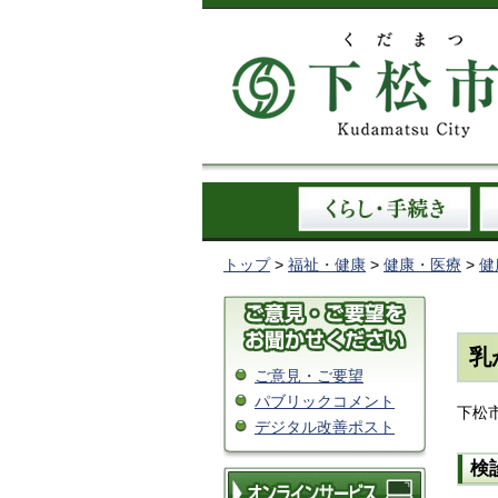
トップ
>
福祉・健康
>
健康・医療
>
健
乳
ご意見・ご要望
パブリックコメント
下松
デジタル改善ポスト
検