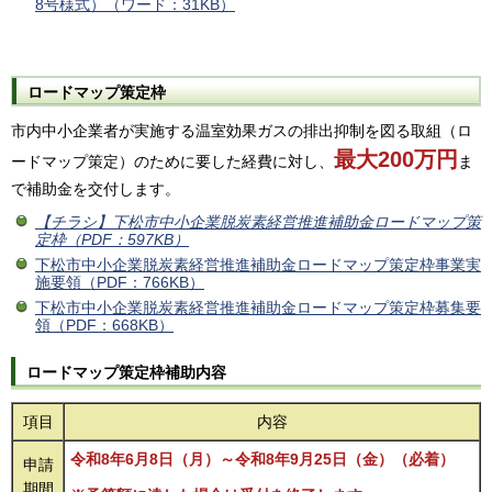
8号様式）（ワード：31KB）
ロードマップ策定枠
市内中小企業者が実施する温室効果ガスの排出抑制を図る取組（ロ
最大200万円
ードマップ策定）のために要した経費に対し、
ま
で補助金を交付します。
【チラシ】下松市中小企業脱炭素経営推進補助金ロードマップ策
定枠（PDF：597KB）
下松市中小企業脱炭素経営推進補助金ロードマップ策定枠事業実
施要領（PDF：766KB）
下松市中小企業脱炭素経営推進補助金ロードマップ策定枠募集要
領（PDF：668KB）
ロードマップ策定枠補助内容
項目
内容
令和8年6月8日（月）～令和8年9月25日（金）（必着）
申請
期間