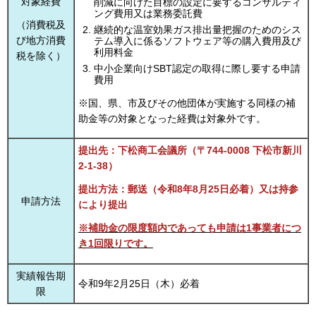
対象経費
削減に向けた目標の設定に要するコンサルティ
ング費用又は業務委託費
（消費税及
継続的な温室効果ガス排出量把握のためのシス
び地方消費
テム導入に係るソフトウェア等の購入費用及び
利用料金
税を除く）
中小企業向けSBT認定の取得に際し要する申請
費用
※国、県、市及びその他団体が実施する同様の補
助金等の対象となった経費は対象外です。
提出先：下松商工会議所（〒744-0008 下松市新川
2-1-38）
提出方法：郵送
（令和8年8月25日必着）
又は持参
申請方法
により提出
※補助金の限度額内であっても申請は1事業者につ
き1回限りです。
実績報告期
令和9年2月25日（木）必着
限