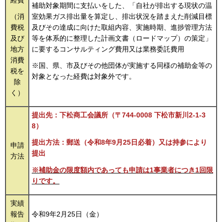
経費
補助対象期間に支払いをした、「自社が排出する現状の温
室効果ガス排出量を算定し、排出状況を踏まえた削減目標
（消
及びその達成に向けた取組内容、実施時期、進捗管理方法
費税
等を体系的に整理した計画文書（ロードマップ）の策定」
及び
に要するコンサルティング費用又は業務委託費用
地方
消費
※国、県、市及びその他団体が実施する同様の補助金等の
税を
対象となった経費は対象外です。
除
く）
提出先：下松商工会議所（〒744-0008 下松市新川2-1-3
8）
提出方法：郵送（令和8年9月25日必着）又は持参により
申請
提出
方法
※補助金の限度額内であっても申請は1事業者につき1回限
りです。
実績
報告
令和9年2月25日（金）