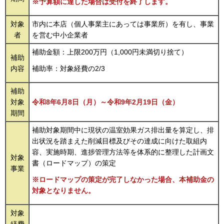
※予算額に達した場合は受付を終了します。
対象
市内に本店（個人事業主にあっては事業所）を有し、事業
者
を営む中小企業者
補助金額：上限200万円（1,000円未満切り捨て）
補助
内容
補助率：対象経費の2/3
補助
対象
令和8年6月8日（月）～令和9年2月19日（金）
期間
補助対象期間中に現状の温室効果ガス排出量を算定し、排
出状況を踏まえた削減目標及びその達成に向けた取組内
容、実施時期、進捗管理方法等を体系的に整理した計画文
対象
書（ロードマップ）の策定
事業
※ロードマップの策定が完了しなかった場合、本補助金の
対象となりません。
対象