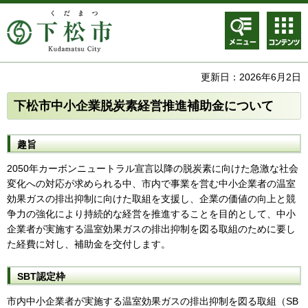
メニュ
コンテ
ー
ンツメ
ニュー
更新日：2026年6月2日
下松市中小企業脱炭素経営推進補助金について
趣旨
2050年カーボンニュートラル宣言以降の脱炭素に向けた急激な社会
変化への対応が求められる中、市内で事業を営む中小企業者の温室
効果ガスの排出抑制に向けた取組を支援し、企業の価値の向上と競
争力の強化により持続的な経営を推進することを目的として、中小
企業者が実施する温室効果ガスの排出抑制を図る取組のために要し
た経費に対し、補助金を交付します。
SBT認定枠
市内中小企業者が実施する温室効果ガスの排出抑制を図る取組（SB