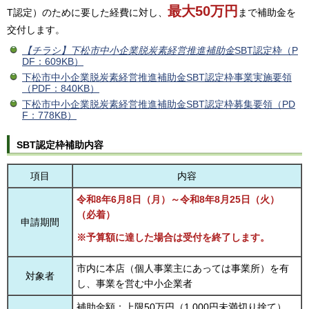
最大50万円
T認定）のために要した経費に対し、
まで補助金を
交付します。
【チラシ】下松市中小企業脱炭素経営推進補助金
SBT認定枠（P
DF：609KB）
下松市中小企業脱炭素経営推進補助金SBT認定枠事業実施要領
（PDF：840KB）
下松市中小企業脱炭素経営推進補助金SBT認定枠募集要領（PD
F：778KB）
SBT認定枠補助内容
項目
内容
令和8年6月8日（月）～令和8年8月25日（火）
（必着）
申請期間
※予算額に達した場合は受付を終了します。
市内に本店（個人事業主にあっては事業所）を有
対象者
し、事業を営む中小企業者
補助金額：上限50万円（1,000円未満切り捨て）