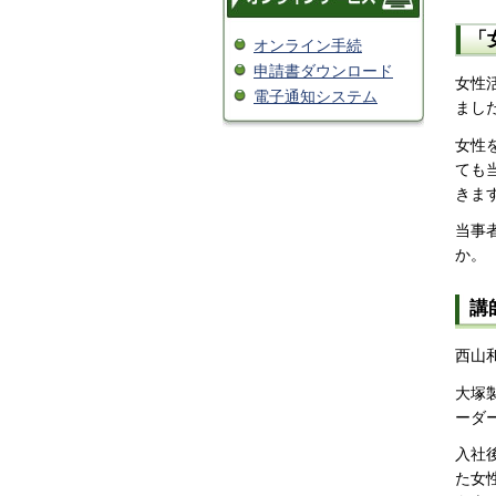
「
オンライン手続
申請書ダウンロード
女性
電子通知システム
まし
女性
ても
きま
当事
か。
講
西山
大塚
ーダ
入社
た女