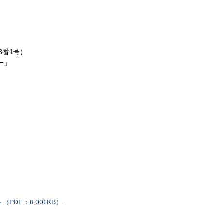
3番1号）
ー」
DF：8,996KB）