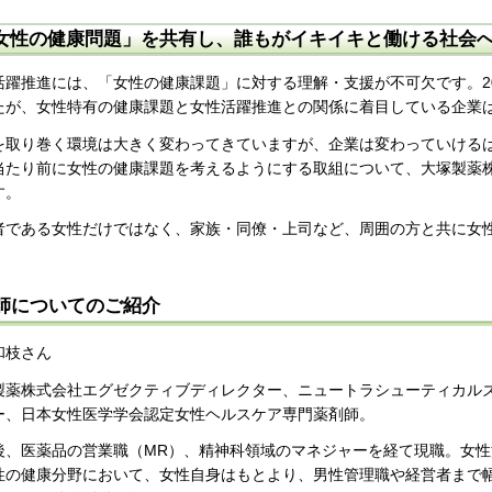
女性の健康問題」を共有し、誰もがイキイキと働ける社会
活躍推進には、「女性の健康課題」に対する理解・支援が不可欠です。2
たが、女性特有の健康課題と女性活躍推進との関係に着目している企業
を取り巻く環境は大きく変わってきていますが、企業は変わっていける
当たり前に女性の健康課題を考えるようにする取組について、大塚製薬
す。
者である女性だけではなく、家族・同僚・上司など、周囲の方と共に女
師についてのご紹介
和枝さん
製薬株式会社エグゼクティブディレクター、ニュートラシューティカル
ー、日本女性医学学会認定女性ヘルスケア専門薬剤師。
後、医薬品の営業職（MR）、精神科領域のマネジャーを経て現職。女
性の健康分野において、女性自身はもとより、男性管理職や経営者まで