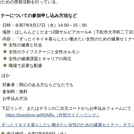
のための啓発活動を行っている。
ミナーについての参加申し込み方法など
日時：令和7年9月17日（水）14:00～15：00
場所：ほしらんどくだまつ2階サルビアホールA（下松市大手町二丁目
内容：「ずっとイキイキ暮らしたい働きたい女性のための健康セミナ
女性の健康と社会
女性のライフステージと女性ホルモン
女性の健康課題とキャリアの両立
職場で必要な配慮
ほか
対象者：関心のある方ならどなたでも
参加料：無料
お申込み方法
下記リンク、またはチラシの二次元コードからお申込みフォームにて
https://logoform.jp/f/0AiRx（外部サイトへリンク）
「ずっとイキイキ暮らしたい働きたい女性のための健康セミナー」チラシ（P
申込締切：令和7年9月9日（火）