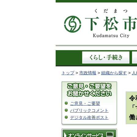
トップ
>
市政情報
>
組織から探す
>
人
令
ご意見・ご要望
「
パブリックコメント
働
デジタル改善ポスト