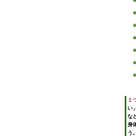
１
い
な
身
う