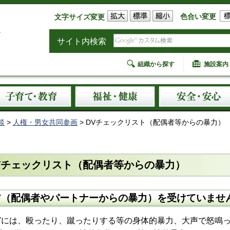
色合い変更
文字サイズ変更
サイト内検索
組織から探す
施設案内
談
>
人権・男女共同参画
> DVチェックリスト（配偶者等からの暴力）
Vチェックリスト（配偶者等からの暴力）
V（配偶者やパートナーからの暴力）を受けていませ
には、殴ったり、蹴ったりする等の身体的暴力、大声で怒鳴っ