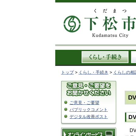
トップ
>
くらし・手続き
>
くらしの相
D
ご意見・ご要望
パブリックコメント
D
デジタル改善ポスト
DV