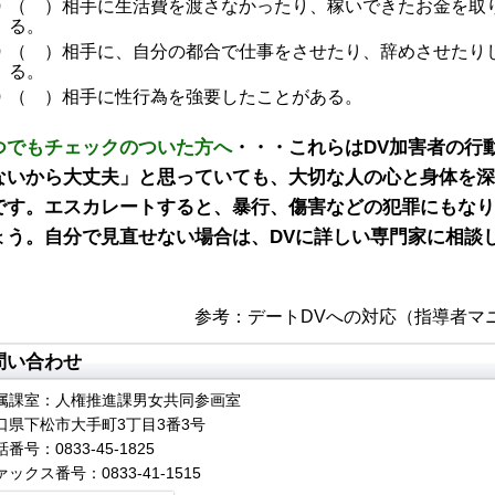
（ ）相手に生活費を渡さなかったり、稼いできたお金を取
る
（ ）相手に、自分の都合で仕事をさせたり、辞めさせたり
る
（ ）相手に性行為を強要したことがある。
つでもチェックのついた方へ
・・・これらはDV加害者の行
ないから大丈夫」と思っていても、大切な人の心と身体を深
です。エスカレートすると、暴行、傷害などの犯罪にもなり
ょう。自分で見直せない場合は、DVに詳しい専門家に相談
参考：デートDVへの対応（指導者マ
問い合わせ
属課室：人権推進課男女共同参画室
口県下松市大手町3丁目3番3号
番号：0833-45-1825
ァックス番号：0833-41-1515