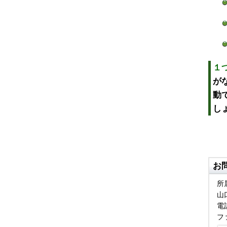
１
が
動
し
お
所
山
電話
フ