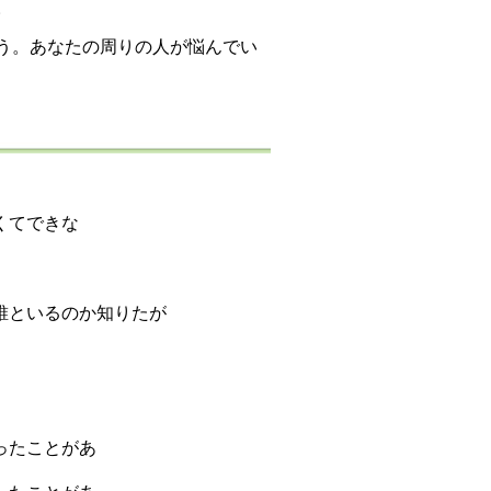
。
う。あなたの周りの人が悩んでい
。
くてできな
。
。
誰といるのか知りたが
。
。
す
ったことがあ
。