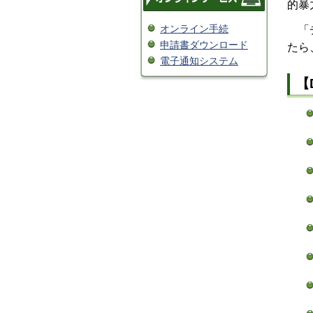
的暴
オンライン手続
「
申請書ダウンロード
たら
電子通知システム
【