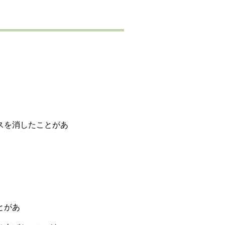
る
る
る
く
スを消したことがあ
。
る
る
る
とがあ
。