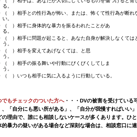
（ ）相手は、あなたが大切にしているものを傷つけると脅
る
（ ）相手との性行為が怖い、または、怖くて性行為が断れ
い
（ ）相手に身体的な暴力を振るわれたことがあ
る
（ ）相手に問題が起こると、あなた自身が解決しなくては
う
（ ）相手を変えてあげなくては、と思
（ ）相手の振る舞いや行動にびくびくしてしま
う
（ ）いつも相手に気に入るように行動している。
つでもチェックのついた方へ
・・・DVの被害を受けている
」、「自分にも悪い所がある」、「自分が我慢すればいい」
どの理由で、誰にも相談しないケースが多くあります。ひと
体的暴力の疑いがある場合など深刻な場合は、相談窓口に連
。