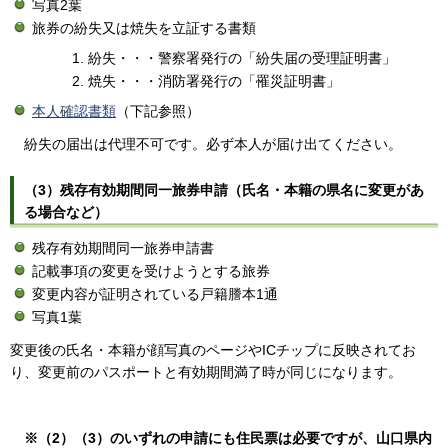
写真2葉
旅券の紛失又は焼失を立証する書類
紛失・・・警察署発行の「紛失届の受理証明書」
焼失・・・消防署発行の「罹災証明書」
本人確認書類
（下記参照）
紛失の届出は代理不可です。必ず本人が届け出てください。
（3）残存有効期間同一旅券申請（氏名・本籍の県名に変更があ
る場合など）
残存有効期間同一旅券申請書
記載事項の変更を受けようとする旅券
変更内容が証明されている戸籍謄本1通
写真1葉
変更後の氏名・本籍が顔写真のページやICチップに反映されてお
り、変更前のパスポートと有効期間満了時が同じになります。
※（2）（3）のいずれの申請にも住民票は必要ですが、山口県内