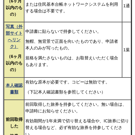
（6ヶ月
または住民基本台帳ネットワークシステムを利用
1通
以内のも
する場合は不要です。
の）
写真（外
申請書に貼らないで持参してください。
部サイト
へリン
無帽、無背景で正面を向いたものであり、申請者
ク）
本人のみが写ったもの。
1葉
（6ヶ月
規格を満たさないものは、お取替えいただく場合
以内のも
もあります。
の）
有効な原本が必要です。コピーは無効です。
本人確認
書類
（下記本人確認書類を参照してください）
前回取得した旅券を持参してください。無い場合は、
申請時にお知らせください。
前回取得
有効期間が1年未満で切り替える場合や、IC旅券に切り
した
替える場合など、必ず有効な旅券を持参してくださ
い。