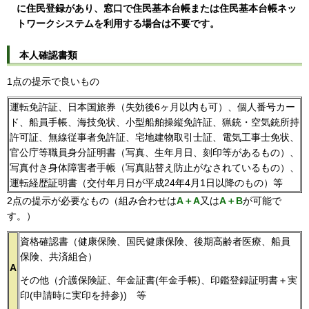
に住民登録があり、窓口で住民基本台帳または住民基本台帳ネッ
トワークシステムを利用する場合は不要です。
本人確認書類
1点の提示で良いもの
運転免許証、日本国旅券（失効後6ヶ月以内も可）、個人番号カー
ド、船員手帳、海技免状、小型船舶操縦免許証、猟銃・空気銃所持
許可証、無線従事者免許証、宅地建物取引士証、電気工事士免状、
官公庁等職員身分証明書（写真、生年月日、刻印等があるもの）、
写真付き身体障害者手帳（写真貼替え防止がなされているもの）、
運転経歴証明書（交付年月日が平成24年4月1日以降のもの）等
2点の提示が必要なもの（組み合わせは
A＋A
又は
A＋B
が可能で
す。）
資格確認書（健康保険、国民健康保険、後期高齢者医療、船員
保険、共済組合）
A
その他（介護保険証、年金証書(年金手帳)、印鑑登録証明書＋実
印(申請時に実印を持参)) 等