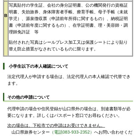
写真貼付の学生証、会社の身分証明書、公の機関発行の資格証
明書、失効旅券、身体障害者手帳、療育手帳、母子手帳（未就
B
学児）、源泉徴収票（申請前年所得に関するもの）、納税証明
書（申請前年度に関するもの）、在学証明書、理・美容師・調
理師免許証 等
貼付された写真はシールプレス加工又は保護シートにより貼り
替え防止措置がなされているものに限ります。
小学生以下の本人確認について
法定代理人が申請する場合は、法定代理人の本人確認で代替でき
ます。
その他の申請について
代理申請の場合や住民登録が山口県外の場合は、別途書類等が必
要になります。詳しくはパスポート窓口でお尋ねください。
次の場合は、下松市での申請はお受けできません。
山口県旅券センター
（電話083-933-2352）
へお問い合わせくだ