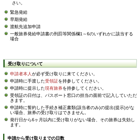
さい。
緊急発給
早期発給
渡航先追加申請
一般旅券発給申請書の刑罰等関係欄1～6のいずれかに該当する
場合
受け取りについて
申請者本人
が必ず受け取りに来てください。
申請時に手渡した
受領証
を持参してください。
申請時に提示した
現有旅券
を持参してください。
受領証の日付は、パスポート窓口の担当の面前で記入していただ
きます。
申請時に誓約した手続き補正書類(該当者のみ)の提出(提示)がな
い場合、旅券の受け取りはできません。
発行日から6ヶ月以内に受け取りがない場合、その旅券は失効し
ます。
申請から受け取りまでの日数