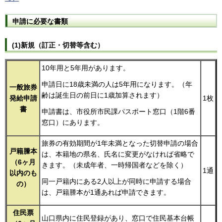
申請に必要な書類
(1)新規（訂正・切替等含む）
10年用と5年用があります。
申請日に18歳未満の人は5年用になります。（年
一般旅券
齢は誕生日の前日に1歳加算されます）
発給申請
1枚
書
申請書は、市役所市民課パスポート窓口（1階6番
窓口）にあります。
旅券の有効期間が1年未満となった切替申請の場合
戸籍謄本
は、本籍地の県名、氏名に変更がなければ省略で
（6ヶ月
きます。（未成年者、一時帰国者などを除く）
1通
以内のも
同一戸籍内にある2人以上が同時に申請する場合
の）
は、戸籍謄本が1通あれば申請できます。
住民票
山口県内に住民登録があり、窓口で住民基本台帳