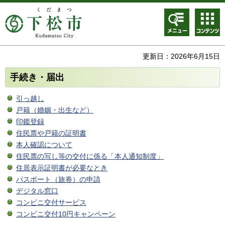
メニュ
コンテ
ー
ンツメ
ニュー
更新日：2026年6月15日
手続き・届出
引っ越し
戸籍（婚姻・出生など）
印鑑登録
住民票や戸籍の証明書
本人確認について
住民票の写し等の交付に係る「本人通知制度」
住居表示証明書が必要なとき
パスポート（旅券）の申請
デジタル窓口
コンビニ交付サービス
コンビニ交付10円キャンペーン