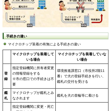
手続きの違い
マイクロチップ装着の有無による手続きの違い
マイクロチップを装着して
マイクロチップを装着していな
いる場合
い場合
指定登録機関に所有者変更
環境推進課窓口（市役所2階11
登
の情報登録をする
番）で犬の登録手続きを行い、
録
※市の窓口での手続きは不
鑑札の交付を受ける
要
鑑
マイクロチップが鑑札とみ
鑑札を犬の首輪等に着ける
札
なされます
指定登録機関に変更・死亡