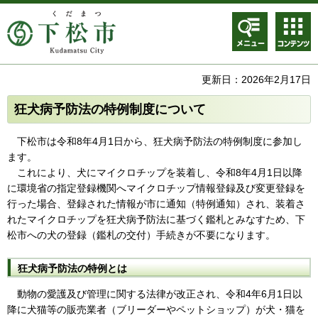
メニュ
コンテ
ー
ンツメ
ニュー
更新日：2026年2月17日
狂犬病予防法の特例制度について
下松市は令和8年4月1日から、狂犬病予防法の特例制度に参加し
ます。
これにより、犬にマイクロチップを装着し、令和8年4月1日以降
に環境省の指定登録機関へマイクロチップ情報登録及び変更登録を
行った場合、登録された情報が市に通知（特例通知）され、装着さ
れたマイクロチップを狂犬病予防法に基づく鑑札とみなすため、下
松市への犬の登録（鑑札の交付）手続きが不要になります。
狂犬病予防法の特例とは
動物の愛護及び管理に関する法律が改正され、令和4年6月1日以
降に犬猫等の販売業者（ブリーダーやペットショップ）が犬・猫を