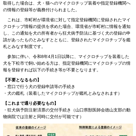
取得した場合は、犬・猫へのマイクロチップ装着や指定登録機関へ
の情報の登録等が義務付けられました。
これは、市町村が環境省に対して指定登録機関に登録されたマイ
クロチップ情報の提供を求めた場合、環境省が市町村に情報を通知
し、この通知を⽝の所有者から狂⽝病予防法に基づく犬の登録の申
請があったものとみなすとともに、登録されたマイクロチップを鑑
札とみなす制度です。
参加に伴い、令和8年4月1日以降に、マイクロチップを装着した
犬を下松市で飼い始める方は、指定登録機関にマイクロチップの情
報を登録すれば以下の手続き等が不要となります。
【不要となるもの】
・窓口で行う犬の登録申請等の手続き
・犬の鑑札（装着したマイクロチップが鑑札とみなされます）
【これまで通り必要なもの】
・狂犬病予防注射済票の交付手続き（山口県獣医師会徳山支部の動
物病院では注射と同時に交付が可能です）