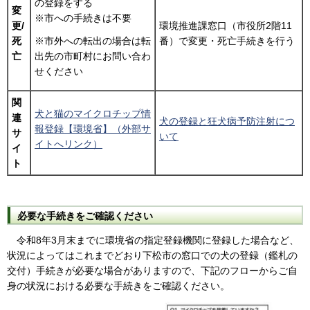
の登録をする
変
※市への手続きは不要
更/
環境推進課窓口（市役所2階11
死
番）で変更・死亡手続きを行う
※市外への転出の場合は転
亡
出先の市町村にお問い合わ
せください
関
犬と猫のマイクロチップ情
連
犬の登録と狂犬病予防注射につ
報登録【環境省】（外部サ
サ
いて
イトへリンク）
イ
ト
必要な手続きをご確認ください
令和8年3月末までに環境省の指定登録機関に登録した場合など、
状況によってはこれまでどおり下松市の窓口での犬の登録（鑑札の
交付）手続きが必要な場合がありますので、下記のフローからご自
身の状況における必要な手続きをご確認ください。