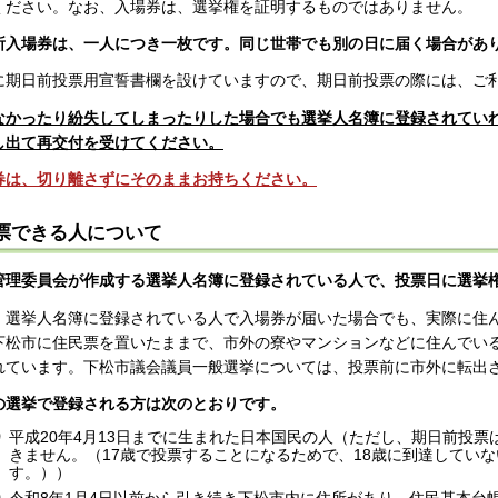
ください。なお、入場券は、選挙権を証明するものではありません。
所入場券は、一人につき一枚です。同じ世帯でも別の日に届く場合があ
に期日前投票用宣誓書欄を設けていますので、期日前投票の際には、ご
なかったり紛失してしまったりした場合でも選挙人名簿に登録されてい
し出て再交付を受けてください。
券は、切り離さずにそのままお持ちください。
票できる人について
管理委員会が作成する選挙人名簿に登録されている人で、投票日に選挙
、選挙人名簿に登録されている人で入場券が届いた場合でも、実際に住
下松市に住民票を置いたままで、市外の寮やマンションなどに住んでい
れています。下松市議会議員一般選挙については、投票前に市外に転出
の選挙で登録される方は次のとおりです。
平成20年4月13日までに生まれた日本国民の人（ただし、期日前投票
きません。（17歳で投票することになるためで、18歳に到達してい
す。））
令和8年1月4日以前から引き続き下松市内に住所があり、住民基本台