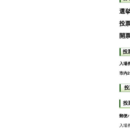
選
投
開
投
入場
市内
投
投
郵便
入場