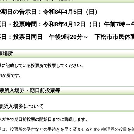
挙期日の告示日：令和8年4月5日（日）
票日・投票時間：令和8年4
月12日（日）午前7時～
票日：投票日同日 午後9時20分～ 下松市市民体
票場所
券に記載している投票所で投票してください。
24か所です。
票所入場券・期日前投票等
票所入場券について
ハガキで期日前投票の開始日までに郵送します。
券は、投票所の受付などの手続きを早く済ませるための整理券の役目を