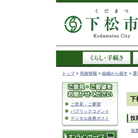
トップ
>
市政情報
>
組織から探す
>
選
下
ご意見・ご要望
パブリックコメント
投
デジタル改善ポスト
投票