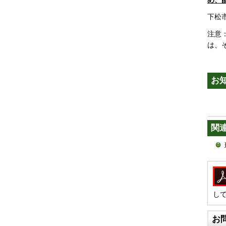
め、
下松
注意
は、
お
関
し
お