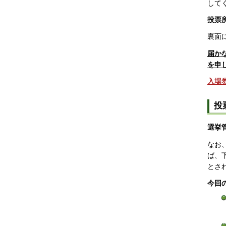
して
投票
裏面
届か
を申
入場
投
選挙
なお
ば、
とさ
今回