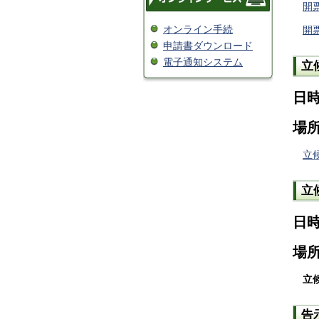
開票
オンライン手続
開
申請書ダウンロード
電子通知システム
立
日時
場所
立
立
日時
場所
立
告