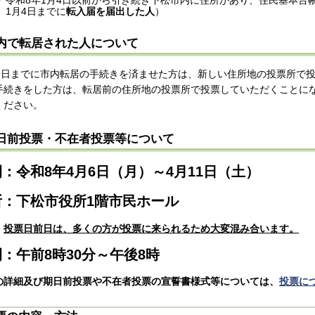
1月4日までに
転入届を届出した人
）
内で転居された人について
17日までに市内転居の手続きを済ませた方は、新しい住所地の投票所で投
手続きをした方は、転居前の住所地の投票所で投票していただくことに
ください。
日前投票・不在者投票等について
：令和8年4月6日（月）～4月11日（土）
所：下松市役所1階
市民ホール
：
投票日前日は、多くの方が投票に来られるため大変混み合います。
：午前8時30分～午後8時
の詳細及び期日前投票や不在者投票の宣誓書様式等については、
投票に