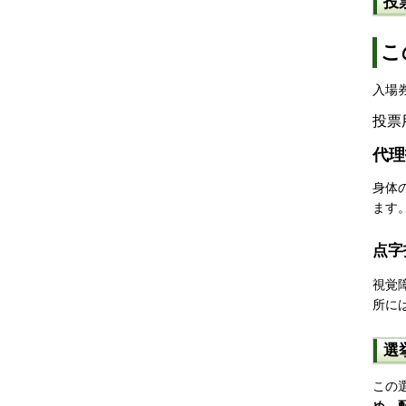
投
こ
入場
投票
代理
身体
ます
点字
視覚
所に
選
この