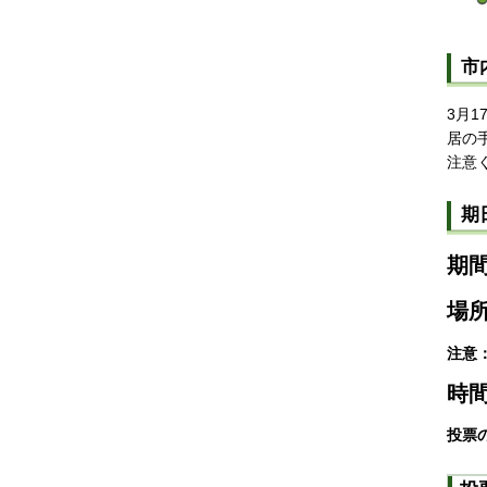
市
3月
居の
注意
期
期間
場
注意
時間
投票