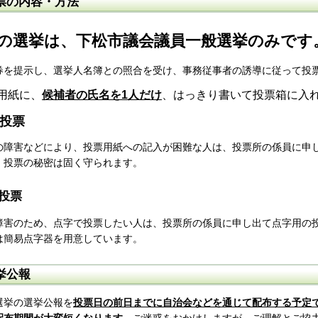
票の内容・方法
の選挙は、下松市議会議員一般選挙のみです
券を提示し、選挙人名簿との照合を受け、事務従事者の誘導に従って投
用紙に、
候補者の氏名を1人だけ
、はっきり書いて投票箱に入
投票
の障害などにより、投票用紙への記入が困難な人は、投票所の係員に申
。投票の秘密は固く守られます。
投票
障害のため、点字で投票したい人は、投票所の係員に申し出て点字用の
は簡易点字器を用意しています。
挙公報
選挙の選挙公報を
投票日の前日までに自治会などを通じて配布する予定