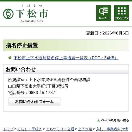
メニュ
コンテ
ー
ンツメ
ニュー
更新日：2026年8月6日
指名停止措置
下松市上下水道局指名停止等措置一覧表（PDF：54KB）
お問い合わせ
所属課室：上下水道局企画総務課企画総務課
山口県下松市大手町3丁目3番2号
電話番号：0833-45-1787
トップ
>
くらし・手続き
>
まちづくり・交通
>
上下水道
>
入札・事業者向け情