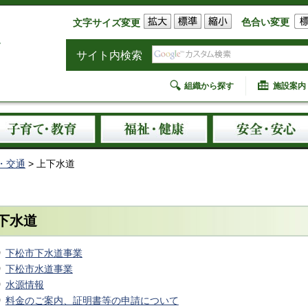
色合い変更
文字サイズ変更
サイト内検索
組織から探す
施設案内
・交通
> 上下水道
下水道
下松市下水道事業
下松市水道事業
水源情報
料金のご案内、証明書等の申請について