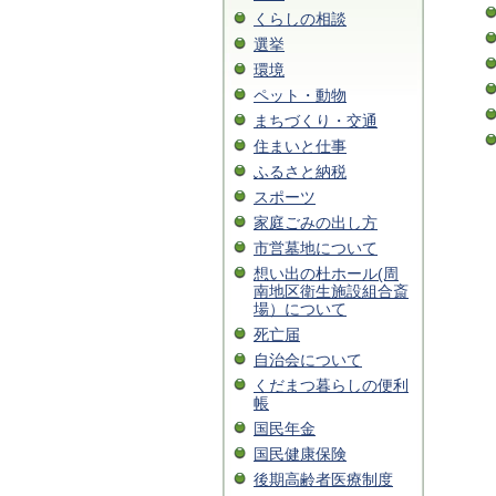
くらしの相談
選挙
環境
ペット・動物
まちづくり・交通
住まいと仕事
ふるさと納税
スポーツ
家庭ごみの出し方
市営墓地について
想い出の杜ホール(周
南地区衛生施設組合斎
場）について
死亡届
自治会について
くだまつ暮らしの便利
帳
国民年金
国民健康保険
後期高齢者医療制度