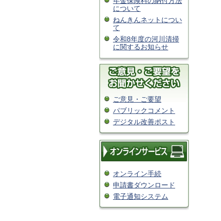
年金保険料の納付方法
について
ねんきんネットについ
て
令和8年度の河川清掃
に関するお知らせ
ご意見・ご要望
パブリックコメント
デジタル改善ポスト
オンライン手続
申請書ダウンロード
電子通知システム