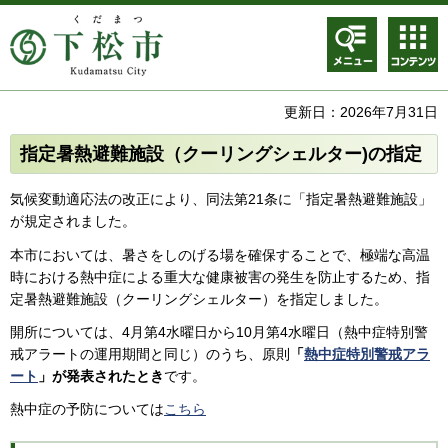
メニュ
コンテ
ー
ンツメ
ニュー
更新日：2026年7月31日
指定暑熱避難施設（クーリングシェルター)の指定
気候変動適応法の改正により、同法第21条に「指定暑熱避難施設」
が規定されました。
本市においては、暑さをしのげる場を確保することで、極端な高温
時における熱中症による重大な健康被害の発生を防止するため、指
定暑熱避難施設（クーリングシェルター）を指定しました。
開所については、4月第4水曜日から10月第4水曜日（熱中症特別警
戒アラートの運用期間と同じ）のうち、原則
「
熱中症特別警戒アラ
ート
」が発表されたとき
です。
熱中症の予防については
こちら