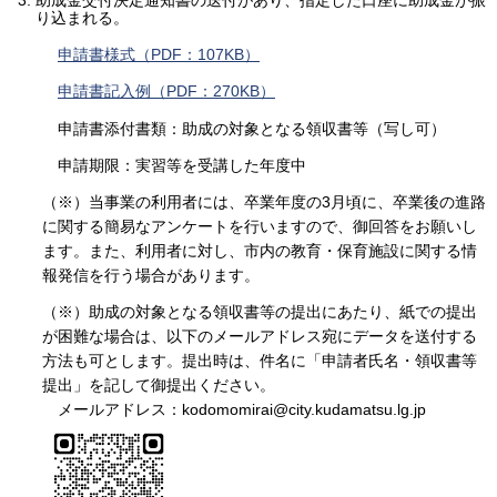
助成金交付決定通知書の送付があり、指定した口座に助成金が振
り込まれる。
申請書様式（PDF：107KB）
申請書記入例（PDF：270KB）
申請書添付書類：助成の対象となる領収書等（写し可）
申請期限：実習等を受講した年度中
（※）当事業の利用者には、卒業年度の3月頃に、卒業後の進路
に関する簡易なアンケートを行いますので、御回答をお願いし
ます。また、利用者に対し、市内の教育・保育施設に関する情
報発信を行う場合があります。
（※）助成の対象となる領収書等の提出にあたり、紙での提出
が困難な場合は、以下のメールアドレス宛にデータを送付する
方法も可とします。提出時は、件名に「申請者氏名・領収書等
提出」を記して御提出ください。
メールアドレス：kodomomirai@city.kudamatsu.lg.jp