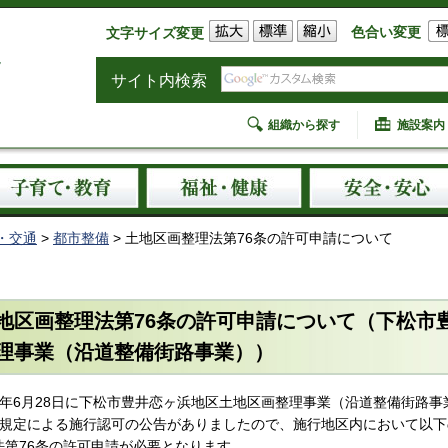
色合い変更
文字サイズ変更
サイト内検索
組織から探す
施設案内
・交通
>
都市整備
> 土地区画整理法第76条の許可申請について
地区画整理法第76条の許可申請について（下松市
理事業（沿道整備街路事業））
4年6月28日に下松市豊井恋ヶ浜地区土地区画整理事業（沿道整備街路事
の規定による施行認可の公告がありましたので、施行地区内において以
法第76条の許可申請が必要となります。