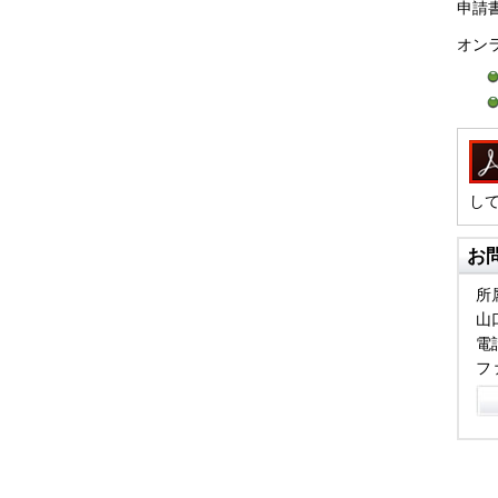
申請
オン
し
お
所
山
電話
フ