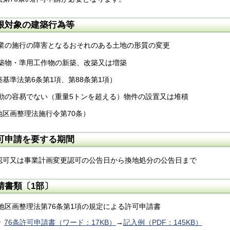
限対象の建築行為等
)事業の施行の障害となるおそれのある土地の形質の変更
)建築物・準用工作物の新築、改築又は増築
築基準法第6条第1項、第88条第1項）
)移動の容易でない（重量5トンを超える）物件の設置又は堆積
地区画整理法施行令第70条）
可申請を要する期間
認可又は事業計画変更認可の公告日から換地処分の公告日まで
請書類〔1部〕
)土地区画整理法第76条第1項の規定による許可申請書
76条許可申請書（ワード：17KB）
→
記入例（PDF：145KB）