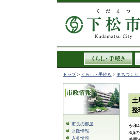
トップ
>
くらし・手続き
>
まちづくり
土
整
市長の部屋
令和
財政情報
3項
入札情報
整理