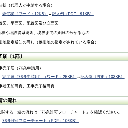
)委任状（代理人が申請する場合）
委任状（ワード：12KB）
→
記入例（PDF：91KB）
)位置図、平面図、配置図及び立面図
面積や埋設管系統図、境界までの距離の分かるもの
)仮換地指定通知の写し（仮換地の指定がされている場合）
了届〔1部〕
工事完了届（76条申請用）
完了届（76条申請用）（ワード：25KB）
→
記入例（PDF：103KB）
)工事着工前写真、工事完了後写真
請の流れ
に関する一連の流れは「76条許可フローチャート」を確認ください。
76条許可フローチャート（PDF：106KB）