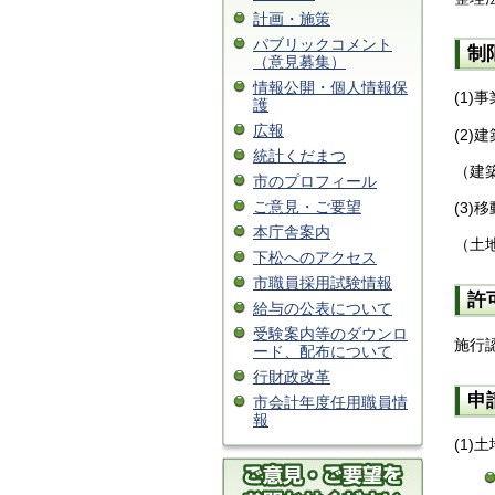
計画・施策
パブリックコメント
制
（意見募集）
情報公開・個人情報保
(1
護
広報
(2
統計くだまつ
（建
市のプロフィール
ご意見・ご要望
(3
本庁舎案内
（土
下松へのアクセス
市職員採用試験情報
許
給与の公表について
受験案内等のダウンロ
施行
ード、配布について
行財政改革
申
市会計年度任用職員情
報
(1