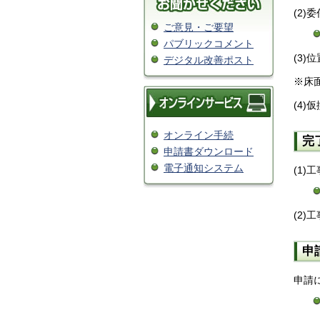
(2
ご意見・ご要望
パブリックコメント
(3
デジタル改善ポスト
※床
(4
オンライン手続
完
申請書ダウンロード
電子通知システム
(1)
(2
申
申請