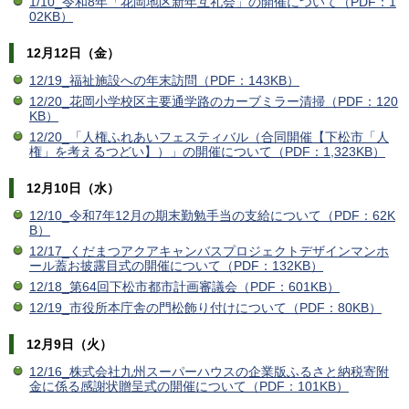
1/10_令和8年「花岡地区新年互礼会」の開催について（PDF：1
02KB）
12月12日（金）
12/19_福祉施設への年末訪問（PDF：143KB）
12/20_花岡小学校区主要通学路のカーブミラー清掃（PDF：120
KB）
12/20_「人権ふれあいフェスティバル（合同開催【下松市「人
権」を考えるつどい】）」の開催について（PDF：1,323KB）
12月10日（水）
12/10_令和7年12月の期末勤勉手当の支給について（PDF：62K
B）
12/17_くだまつアクアキャンバスプロジェクトデザインマンホ
ール蓋お披露目式の開催について（PDF：132KB）
12/18_第64回下松市都市計画審議会（PDF：601KB）
12/19_市役所本庁舎の門松飾り付けについて（PDF：80KB）
12月9日（火）
12/16_株式会社九州スーパーハウスの企業版ふるさと納税寄附
金に係る感謝状贈呈式の開催について（PDF：101KB）