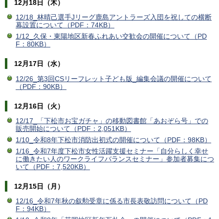
12月18日（木）
12/18_林晴己選手Jリーグ鹿島アントラーズ入団を祝しての横断
幕設置について（PDF：74KB）
1/12_久保・東陽地区新春ふれあい交歓会の開催について（PD
F：80KB）
12月17日（水）
12/26_第3回CSリーフレット子ども版_編集会議の開催について
（PDF：90KB）
12月16日（火）
12/17_「下松市お宝ガチャ」の移動図書館「あおぞら号」での
販売開始について（PDF：2,051KB）
1/10_令和8年下松市消防出初式の開催について（PDF：98KB）
1/16_令和7年度下松市女性活躍支援セミナー「自分らしく幸せ
に働きたい人のワークライフバランスセミナー」参加者募集につ
いて（PDF：7,520KB）
12月15日（月）
12/16_令和7年秋の叙勲受章に係る市長表敬訪問について（PD
F：94KB）