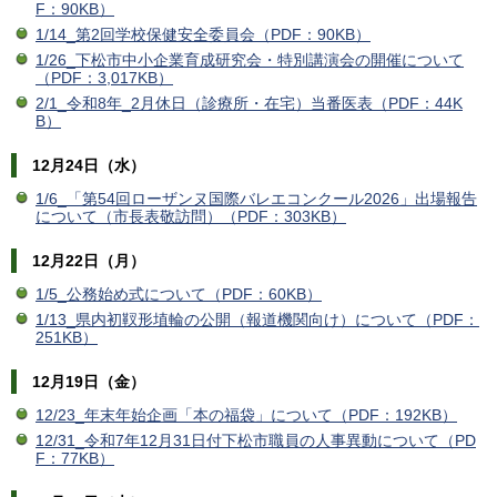
F：90KB）
1/14_第2回学校保健安全委員会（PDF：90KB）
1/26_下松市中小企業育成研究会・特別講演会の開催について
（PDF：3,017KB）
2/1_令和8年_2月休日（診療所・在宅）当番医表（PDF：44K
B）
12月24日（水）
1/6_「第54回ローザンヌ国際バレエコンクール2026」出場報告
について（市長表敬訪問）（PDF：303KB）
12月22日（月）
1/5_公務始め式について（PDF：60KB）
1/13_県内初靫形埴輪の公開（報道機関向け）について（PDF：
251KB）
12月19日（金）
12/23_年末年始企画「本の福袋」について（PDF：192KB）
12/31_令和7年12月31日付下松市職員の人事異動について（PD
F：77KB）