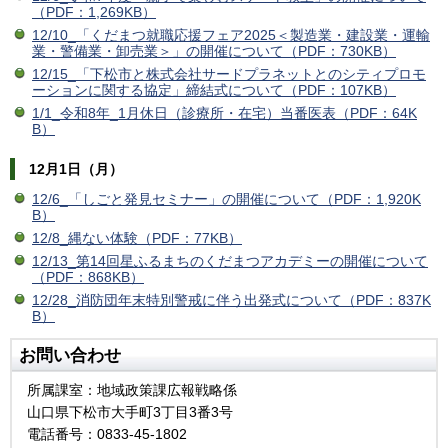
（PDF：1,269KB）
12/10_「くだまつ就職応援フェア2025＜製造業・建設業・運輸
業・警備業・卸売業＞」の開催について（PDF：730KB）
12/15_「下松市と株式会社サードプラネットとのシティプロモ
ーションに関する協定」締結式について（PDF：107KB）
1/1_令和8年_1月休日（診療所・在宅）当番医表（PDF：64K
B）
12月1日（月）
12/6_「しごと発見セミナー」の開催について（PDF：1,920K
B）
12/8_縄ない体験（PDF：77KB）
12/13_第14回星ふるまちのくだまつアカデミーの開催について
（PDF：868KB）
12/28_消防団年末特別警戒に伴う出発式について（PDF：837K
B）
お問い合わせ
所属課室：地域政策課広報戦略係
山口県下松市大手町3丁目3番3号
電話番号：0833-45-1802