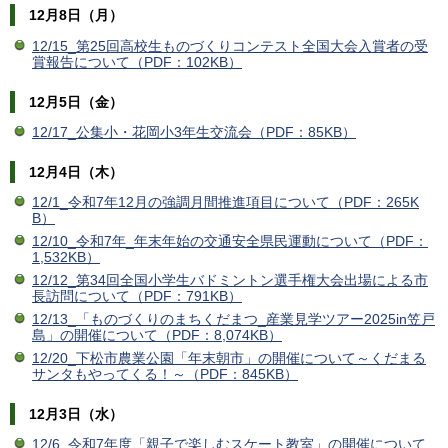
12月8日（月）
12/15_第25回高校生ものづくりコンテスト全国大会入賞者の受
賞報告について（PDF：102KB）
12月5日（金）
12/17_公集小・花岡小3年生交流会（PDF：85KB）
12月4日（木）
12/1_令和7年12月の強調月間推進項目について（PDF：265K
B）
12/10_令和7年_年末年始の交通安全県民運動について（PDF：
1,532KB）
12/12_第34回全国小学生バドミントン選手権大会出場による市
長訪問について（PDF：791KB）
12/13_「ものづくりのまちくだまつ_産業見学ツアー2025in笠戸
島」の開催について（PDF：8,074KB）
12/20_下松市農業公園「年末朝市」の開催について～くだまる
サンタもやってくる！～（PDF：845KB）
12月3日（水）
12/6_令和7年度「親子で楽しむスケート教室」の開催について