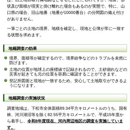
状及び面積が現実と掛け離れた場合もあるのが実態で、特に、山
口県の場合、旧山地番（地番が10000番台）の分間図の備え付け
がありません。
一筆ごとの土地の境界、地積を確定し、現地と公簿が常に一致す
る状態を求めます。
地籍調査の効果
境界、面積等が確定するので、境界紛争などのトラブルを未然に
防げます。
土地の位置が地球上の座標値で記録されるので、土砂崩れなどの
災害が起きても元の位置を容易に確認することができます。
登記所図面と現地が一致するため、安心して土地取引ができるよ
うになります。
地籍調査の実施状況
調査地域は、下松市全体面積89.34平方キロメートルのうち、国有
林、河川湖沼等を除く82.55平方キロメートルで、平成15年度か
ら着手し、
令和8年度現在、河内周辺地区の調査を実施していま
す。