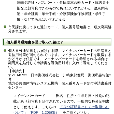
運転免許証・パスポート・住民基本台帳カード・障害者手
帳など顔写真付きのものであればいずれか1点、健康保険
証・年金証書・年金手帳・介護保険被保険者証・学生手
帳・などであればいずれか2点
市民課に戻ってきた通知カード、個人番号通知書は、順次廃棄処
分されます。
個人番号通知書を受け取った後は？
個人番号通知書をお届けする際、マイナンバーカードの申請書と
返信用封筒が同封されています。マイナンバーカードを取得する
かどうかは任意です。マイナンバーカードを希望される場合は、
顔写真を貼付して申請書を返信用封筒に入れて返送してくださ
い。
【申請先】
〒219-8732 日本郵便株式会社 川崎東郵便局 郵便私書箱第2
号
地方公共団体情報システム機構 個人番号カード交付申請書受付
センター
マイナンバーカード … 氏名・住所・生年月日・性別の記
載があり顔写真も貼付されているので、一般的な身分証明書
として使えます。こちらの
「身分証明書としての取扱いに
ついて」（PDF：1,205KB）
をご覧ください。