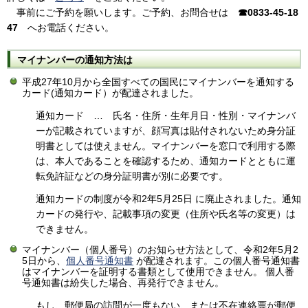
事前にご予約を願いします。ご予約、お問合せは
☎0833-45-18
47
へお電話ください。
マイナンバーの通知方法は
平成27年10月から全国すべての国民にマイナンバーを通知する
カード(通知カード）が配達されました。
通知カード … 氏名・住所・生年月日・性別・マイナンバ
ーが記載されていますが、顔写真は貼付されないため身分証
明書としては使えません。マイナンバーを窓口で利用する際
は、本人であることを確認するため、通知カードとともに運
転免許証などの身分証明書が別に必要です。
通知カードの制度が令和2年5月25日 に廃止されました。通知
カードの発行や、記載事項の変更（住所や氏名等の変更）は
できません。
マイナンバー（個人番号）のお知らせ方法として、令和2年5月2
5日から、
個人番号通知書
が配達されます。この個人番号通知書
はマイナンバーを証明する書類として使用できません。 個人番
号通知書は紛失した場合、再発行できません。
もし、郵便局の訪問が一度もない、または不在連絡票が郵便