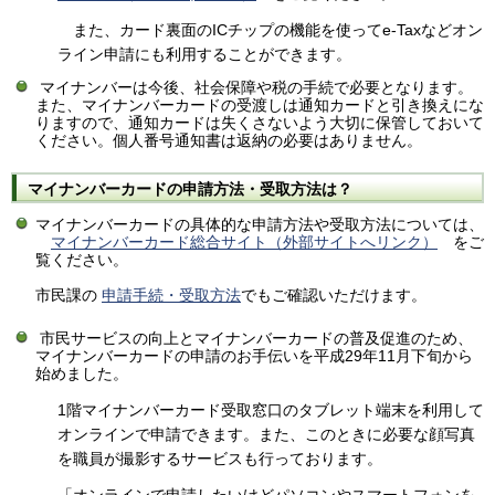
また、カード裏面のICチップの機能を使ってe-Taxなどオン
ライン申請にも利用することができます。
マイナンバーは今後、社会保障や税の手続で必要となります。
また、マイナンバーカードの受渡しは通知カードと引き換えにな
りますので、通知カードは失くさないよう大切に保管しておいて
ください。個人番号通知書は返納の必要はありません。
マイナンバーカードの申請方法・受取方法は？
マイナンバーカードの具体的な申請方法や受取方法については、
マイナンバーカード総合サイト（外部サイトへリンク）
をご
覧ください。
市民課の
申請手続・受取方法
でもご確認いただけます。
市民サービスの向上とマイナンバーカードの普及促進のため、
マイナンバーカードの申請のお手伝いを平成29年11月下旬から
始めました。
1階マイナンバーカード受取窓口のタブレット端末を利用して
オンラインで申請できます。また、このときに必要な顔写真
を職員が撮影するサービスも行っております。