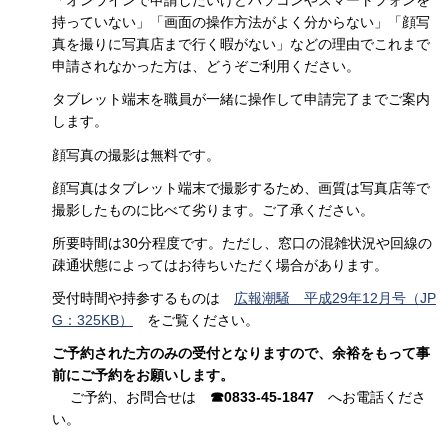
「オンラインで申請したいけどパソコンやスマートフォンを
持っていない」「画面の操作方法がよく分からない」「顔写
真を撮りに写真店まで行く暇がない」などの理由でこれまで
申請されなかった方は、どうぞご利用ください。
タブレット端末を職員が一緒に操作して申請完了までご案内
します。
顔写真の撮影は無料です。
顔写真はタブレット端末で撮影するため、画質は写真店等で
撮影したものに比べて劣ります。ご了承ください。
所要時間は30分程度です。ただし、窓口の混雑状況や回線の
疎通状態によってはお待ちいただく場合があります。
受付時間や持参するものは
広報潮騒 平成29年12月号（JP
G：325KB）
をご覧ください。
ご予約された方のみの受付となりますので、余裕をもって事
前にご予約をお願いします。
ご予約、お問合せは
☎0833-45-1847
へお電話くださ
い。