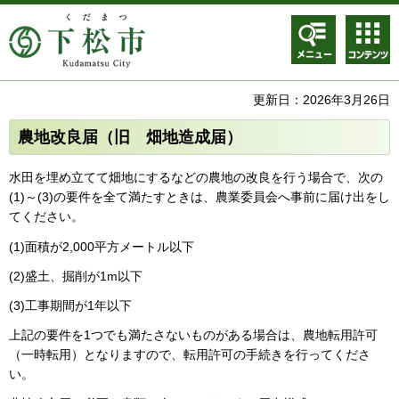
メニュ
コンテ
ー
ンツメ
ニュー
更新日：2026年3月26日
農地改良届（旧 畑地造成届）
水田を埋め立てて畑地にするなどの農地の改良を行う場合で、次の
(1)～(3)の要件を全て満たすときは、農業委員会へ事前に届け出をし
てください。
(1)面積が2,000平方メートル以下
(2)盛土、掘削が1m以下
(3)工事期間が1年以下
上記の要件を1つでも満たさないものがある場合は、農地転用許可
（一時転用）となりますので、転用許可の手続きを行ってくださ
い。