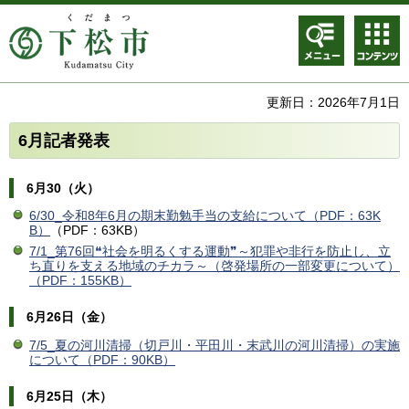
メニュ
コンテ
ー
ンツメ
ニュー
更新日：2026年7月1日
6月記者発表
6月30（火）
6/30
_令和8年6月の期末勤勉手当の支給について（PDF：63K
B）
（PDF：63KB）
7/1_第76回❝社会を明るくする運動❞～犯罪や非行を防止し、立
ち直りを支える地域のチカラ～（啓発場所の一部変更について）
（PDF：155KB）
6月26日（金）
7/5_夏の河川清掃（切戸川・平田川・末武川の河川清掃）の実施
について（PDF：90KB）
6月25日（木）