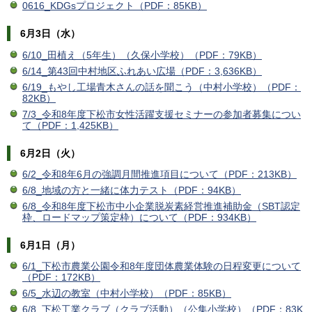
0616_KDGsプロジェクト（PDF：85KB）
6月3日（水）
6/10_田植え（5年生）（久保小学校）（PDF：79KB）
6/14_第43回中村地区ふれあい広場（PDF：3,636KB）
6/19_もやし工場青木さんの話を聞こう（中村小学校）（PDF：
82KB）
7/3_令和8年度下松市女性活躍支援セミナーの参加者募集につい
て（PDF：1,425KB）
6月2日（火）
6/2_令和8年6月の強調月間推進項目について（PDF：213KB）
6/8_地域の方と一緒に体力テスト（PDF：94KB）
6/8_令和8年度下松市中小企業脱炭素経営推進補助金（SBT認定
枠、ロードマップ策定枠）について（PDF：934KB）
6月1日（月）
6/1_下松市農業公園令和8年度団体農業体験の日程変更について
（PDF：172KB）
6/5_水辺の教室（中村小学校）（PDF：85KB）
6/8_下松工業クラブ（クラブ活動）（公集小学校）（PDF：83K