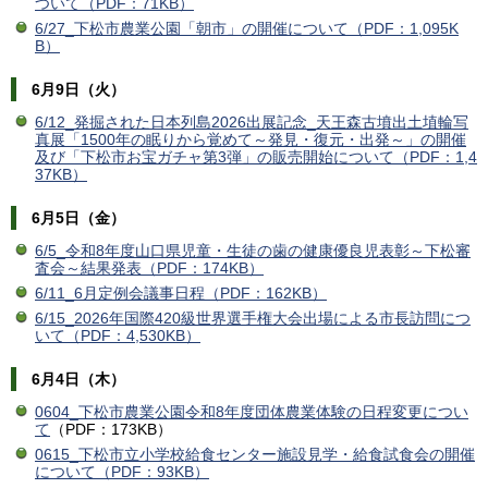
ついて（PDF：71KB）
6/27_下松市農業公園「朝市」の開催について（PDF：1,095K
B）
6月9日（火）
6/12_発掘された日本列島2026出展記念_天王森古墳出土埴輪写
真展「1500年の眠りから覚めて～発見・復元・出発～」の開催
及び「下松市お宝ガチャ第3弾」の販売開始について（PDF：1,4
37KB）
6月5日（金）
6/5_令和8年度山口県児童・生徒の歯の健康優良児表彰～下松審
査会～結果発表（PDF：174KB）
6/11_6月定例会議事日程（PDF：162KB）
6/15_2026年国際420級世界選手権大会出場による市長訪問につ
いて（PDF：4,530KB）
6月4日（木）
0604_
下松市農業公園令和8年度団体農業体験の日程変更につい
て
（PDF：173KB）
0615_下松市立小学校給食センター施設見学・給食試食会の開催
について（PDF：93KB）