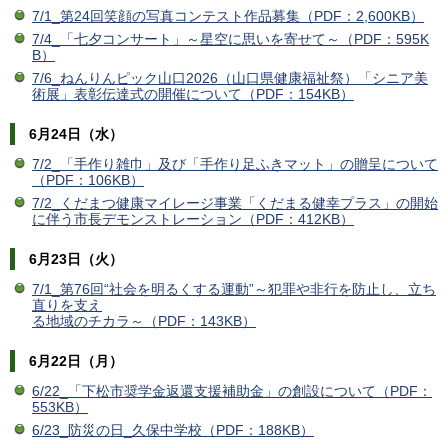
7/1_第24回笑顔の写真コンテスト作品募集（PDF：2,600KB）
7/4_「七夕コンサート」～星空に思いを寄せて～（PDF：595K
B）
7/6_ねんりんピック山口2026（山口県健康福祉祭）「シニア美
術展」表彰伝達式の開催について（PDF：154KB）
6月24日（水）
7/2_「手作り雑巾」及び「手作り足ふきマット」の贈呈について
（PDF：106KB）
7/2_くだまつ健康マイレージ事業「くだまる健幸プラス」の開始
に伴う市長デモンストレーション（PDF：412KB）
6月23日（火）
7/1_第76回“社会を明るくする運動”～犯罪や非行を防止し、立ち
直りを支え
る地域のチカラ～（PDF：143KB）
6月22日（月）
6/22_
「下松市奨学金返還支援補助金」の創設について（PDF：
553KB）
6/23_防災の日_久保中学校（PDF：188KB）