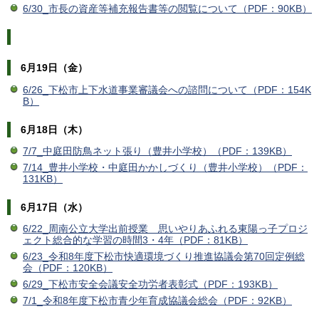
6/30_市長の資産等補充報告書等の閲覧について（PDF：90KB）
6月19日（金）
6/26_下松市上下水道事業審議会への諮問について（PDF：154K
B）
6月18日（木）
7/7_中庭田防鳥ネット張り（豊井小学校）（PDF：139KB）
7/14_豊井小学校・中庭田かかしづくり（豊井小学校）（PDF：
131KB）
6月17日（水）
6/22_周南公立大学出前授業 思いやりあふれる東陽っ子プロジ
ェクト総合的な学習の時間3・4年（PDF：81KB）
6/23_令和8年度下松市快適環境づくり推進協議会第70回定例総
会（PDF：120KB）
6/29_下松市安全会議安全功労者表彰式（PDF：193KB）
7/1_令和8年度下松市青少年育成協議会総会（PDF：92KB）