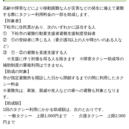
高齢や障害などにより移動困難な人が災害などの発生に備えて避難
する際にタクシー利用料金の一部を助成します。
【対象者】
下松市に住民票があり、次のいずれかに該当する人
① 下松市の避難行動要支援者避難支援制度登録者
② ①の登録者に準じる人（要介護3以上の人や障がいのある人な
ど）
③ ①・②の避難を直接支援する人
※支援に伴う対価を得る人を除きます ※障害タクシー助成等の
補助制度の重複利用はできません
【助成の対象】
市が指定避難所を開設した日から閉鎖するまでの間に利用したタク
シー料金
※避難先は、家族、親戚や友人などの家への避難も対象となりま
す。
【助成額】
1回のタクシー利用にかかる助成額は、次のとおりです。
・ 一般タクシー 上限1,000円まで ・ 介護タクシー 上限2,000
円まで