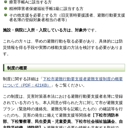
療育手帳Aに該当する方
精神障害者保健福祉手帳1級に該当する方
その他支援を必要とする方（旧災害時要援護者、避難行動要支援
者名簿の登録対象者相当の者等）
施設・病院に入所・入院している方は、対象外
です。
これらの方々は、早めの避難行動を取る必要があり、具体的には防
災情報を得る手段や実際の移動支援の方法を検討する必要がありま
す。
制度の概要
制度に関する詳細は「
下松市避難行動要支援者避難支援制度の概要
について（PDF：421KB）
」をご覧ください。
この制度は、災害対策基本法における避難行動要支援者名簿に登録
されている方のうち、本人同意が得られた方に対して市が避難支援
プラン（緊急時の連絡先、避難先等を記載したもの）の確認等を行
ったのち、災害の発生に備えて避難支援等関係者【
下松市消防本
部、下松警察署、民生委員・児童委員、下松市社会福祉協議会、自
主防災組織、消防団】
と避難支援に必要な情報を共有する取組で