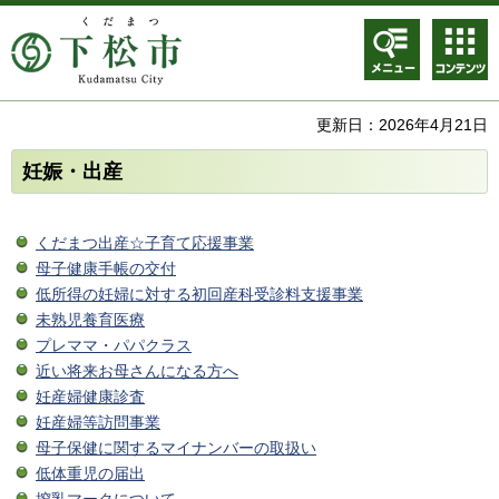
メニュ
コンテ
ー
ンツメ
ニュー
更新日：2026年4月21日
妊娠・出産
くだまつ出産☆子育て応援事業
母子健康手帳の交付
低所得の妊婦に対する初回産科受診料支援事業
未熟児養育医療
プレママ・パパクラス
近い将来お母さんになる方へ
妊産婦健康診査
妊産婦等訪問事業
母子保健に関するマイナンバーの取扱い
低体重児の届出