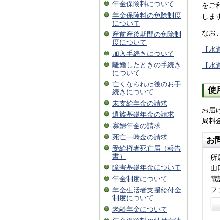
年金保険料について
をご
年金保険料の免除制度
しま
について
なお
産前産後期間の免除制
度について
【水
加入手続きについて
離婚したときの手続き
【水
について
亡くなられた後のお手
使
続きについて
未支給年金の請求
お届
遺族基礎年金の請求
局料金
寡婦年金の請求
死亡一時金の請求
お
受給権者死亡届（報告
書）
所
障害基礎年金について
山
電話
年金制度について
フ
年金生活者支援給付金
制度について
老齢年金について