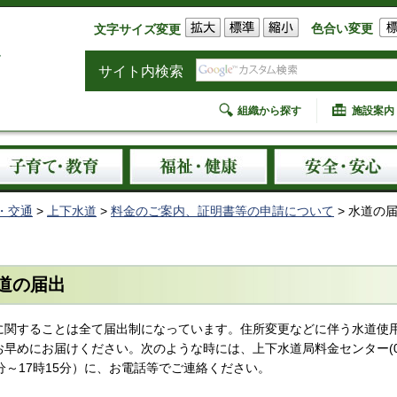
色合い変更
文字サイズ変更
サイト内検索
組織から探す
施設案内
・交通
>
上下水道
>
料金のご案内、証明書等の申請について
> 水道の
道の届出
に関することは全て届出制になっています。住所変更などに伴う水道使
早めにお届けください。次のような時には、上下水道局料金センター(0833
0分～17時15分）に、お電話等でご連絡ください。