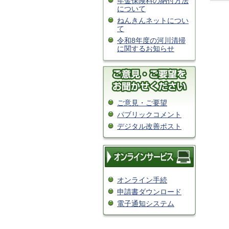
年金保険料の納付方法
について
ねんきんネットについ
て
令和8年度の河川清掃
に関するお知らせ
ご意見・ご要望
パブリックコメント
デジタル改善ポスト
オンライン手続
申請書ダウンロード
電子通知システム