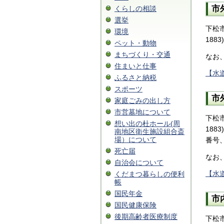
市
くらしの相談
選挙
下松
環境
18
ペット・動物
まちづくり・交通
なお
住まいと仕事
【水
ふるさと納税
スポーツ
市
家庭ごみの出し方
市営墓地について
下松
想い出の杜ホール(周
18
南地区衛生施設組合斎
場）について
番号
死亡届
なお
自治会について
【水
くだまつ暮らしの便利
帳
国民年金
市
国民健康保険
後期高齢者医療制度
下松