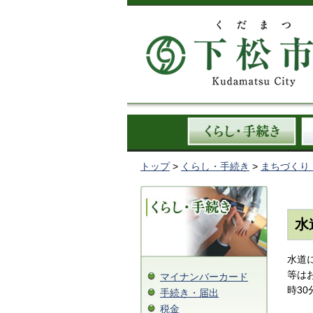
トップ
>
くらし・手続き
>
まちづくり
水
水道
等はお
マイナンバーカード
時3
手続き・届出
税金