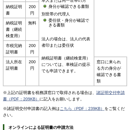
本人または同一世帯の方
身分が確認できる書類
納税証明
200
書
円
別世帯の代理人
委任状・身分が確認で
納税証明
無料
きる書類
書（継続
検査用）
法人の場合は、法人の代表
者印または委任状
市税完納
200
証明書
円
納税証明書（継続検査用）
法人所在
200
窓口に来られ
については、車検証の提示
証明書
円
る方の身分が
でも申請できます。
確認できる書
類
※上記の証明書を税務課窓口で取得される場合は、
諸証明交付申請
書（PDF：209KB）
に記入をお願いします。
※諸証明交付申請書の記入例は
こちら（PDF：239KB）
をご覧くだ
さい。
オンラインによる証明書の申請方法