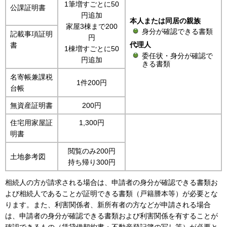
1筆増すごとに50
公課証明書
円追加
本人または同居の親族
家屋3棟まで200
身分が確認できる書類
記載事項証明
円
代理人
書
1棟増すごとに50
委任状・身分が確認で
円追加
きる書類
名寄帳兼課税
1件200円
台帳
無資産証明書
200円
住宅用家屋証
1,300円
明書
閲覧のみ200円
土地参考図
持ち帰り300円
相続人の方が請求される場合は、申請者の身分が確認できる書類お
よび相続人であることが証明できる書類（戸籍謄本等）が必要とな
ります。また、利害関係者、新所有者の方などが申請される場合
は、申請者の身分が確認できる書類および利害関係を有することが
確認できるもの（賃貸借契約書・不動産登記簿の写し等）が必要と