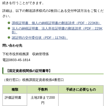
続きを行うことができます。
詳細は、以下の郵送請求様式の2枚目にある交付申請方法をご覧くだ
さい。
課税証明書、個人の納税証明書の郵送請求（PDF：223KB）
法人の納税証明書、法人所在証明書の郵送請求（PDF：229K
B）
諸証明の交付委任状（PDF：117KB）
問い合わせ先
下松市役所
税
務課
収
納管理係
電話0833-45-1814
【固定資産税関係の証明書等】
（発行窓口）税務課固定資産税係4番窓口
種類
手数料
手続きに必要なもの
評価証明書
土地3筆まで200
円