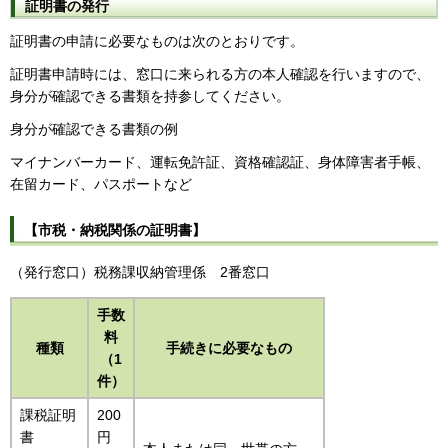
証明書の発行
証明書の申請に必要なものは次のとおりです。
証明書申請時には、窓口に来られる方の本人確認を行いますので、
身分が確認できる書類を持参してください。
身分が確認できる書類の例
マイナンバーカード、運転免許証、資格確認証、身体障害者手帳、
在留カード、パスポートなど
【市税・納税関係の証明書】
（発行窓口）税務課
収
納管理係
2番
窓口
手数
料
種類
手続きに必要なもの
（1
件）
課税証明
200
書
円