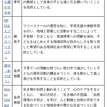
を燦
孝司
の教材として未来の子ども達に引き継いでいくこと
かせ
を目的としている。
る会
NP
O法
フリースクールの運営を柱に、学習支援や体験学習
人フ
を行い、地域と密着した活動をすることによって、
リー
楠
不登校・引きこもり・発達障害への理解を深め、子
スペ
恭子
どもをはじめとする地域住民が自分らしさを取り戻
ース
した希望のある地域社会の実現に寄与することを目
コテ
的としている。
ィ
遊坊
子育てへの理解が得づらい世の中で減少していく子
（あ
金井
どもの屋外活動の機会をつくり、体を動かして遊ぶ
そぼ
遊暖
喜びを共有することを目的としている。
う）
Hon
生き物や自然と触れ合うことで、心のケアをすると
ey
ともに、「命の大切さ」「生き物の不思議」「自然
金井
Chil
環境の大切さ」を学び、人と動物と自然が共生でき
将昭
dre
る社会づくりと地域全体の豊かな社会づくりに貢