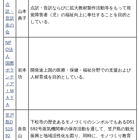
点
点訳・音訳ならびに拡大教材製作活動等をもって視
訳・
山本
覚障害者（児）の福祉向上に奉仕することを目的と
音訳
典子
している。
友の
会
NP
O法
人
国際
ボラ
岩本
開発途上国の医療・保健・福祉分野での支援および
ンテ
功
人材育成を目的としている。
ィア
ＩＭ
ＡＹ
Ａ
笠戸
島D
下松市の歴史あるモノづくりのシンボルでもあるD51
515
奈良
592号蒸気機関車の保存活動を通して、笠戸島の観光
92
山
振興と地域活性化を図り、同時に、モノづくり教育