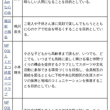
Jun
晴らしい人間になることを目的としている。
な心
の会
腹話
ご老人や子供さん達に笑顔で楽しんでもらうととも
術
鳴川
に心のケアで社会を明るくすることを目的としてい
小鳩
辰夫
る。
会
NP
O法
小さな子どもから高齢者まで誰もが、いつでも、ど
人
こでも、いつまでも気軽に楽しく輝ける場と仲間づ
くだ
くりの機会を提供するクラブとしてスポーツや文化
まつ
小本
活動に参加できる環境づくりを目指し、会員相互の
絆星
輝夫
親睦を図るとともに下松中央公民館区の生涯スポー
スポ
ツの振興と地域のコミュニケーションを推進するこ
ーツ
とを目的としている。
クラ
ブ
NP
O法