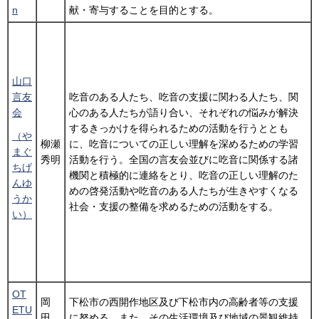
n
献・寄与することを目的とする。
山口
吃音のある人たち、吃音の支援に関わる人たち、関
言友
心のある人たちが語り合い、それぞれの悩みが解決
会
するきっかけを得られるための活動を行うととも
（や
柳瀬
に、吃音についての正しい理解を深めるための学習
まぐ
秀明
活動を行う。全国の言友会並びに吃音に関係する諸
ちげ
機関と積極的に連絡をとり、吃音の正しい理解のた
んゆ
めの啓発活動や吃音のある人たちが生きやすくなる
うか
社会・支援の整備を求めるための活動をする。
い）
OT
岡
下松市の西開作地区及び下松市内の高齢者等の支援
ETU
田
に努める。また、その生活環境及び地域の景観維持