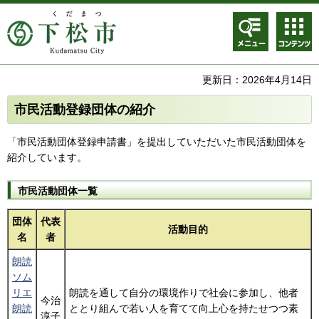
メニュ
コンテ
ー
ンツメ
ニュー
更新日：2026年4月14日
市民活動登録団体の紹介
「市民活動団体登録申請書」を提出していただいた市民活動団体を
紹介しています。
市民活動団体一覧
団体
代表
活動目的
名
者
朗読
ソム
リエ
朗読を通して自分の環境作りで社会に参加し、他者
今治
朗読
ととり組んで若い人を育てて向上心を持たせつつ素
淳子