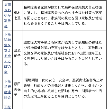
周南
精神障害者家族が協力して精神保健思想の普及啓発
さわ
板村
に努力し、精神障害者のための社会福祉対策の充実
やか
七重
を図るとともに、家族間の親睦を図り家族及び地域
家族
社会を明るくすることを目的としている。
会
下松
認知
認知症の方を抱える家族が協力して認知症の福祉及
症を
び精神保健対策の充実をはかるとともに、家族間の
支え
浅原
交流を深め家族及び地域社会において認知症を正し
る会
郁子
く理解しより良い介護をはかることを目的としてい
えく
る。
ぼの
会
環境問題、食の安心・安全や、悪質商法被害防止対
下松
原田
策等、行政などの各機関と連携しながら、健全かつ
消費
美保
自主的な地域に根差した活動に努め、消費者の生活
者連
子
の安定向上を図ることを目的としている。
絡会
下松