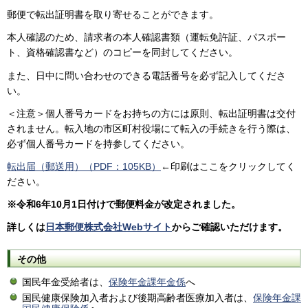
郵便で転出証明書を取り寄せることができます。
本人確認のため、請求者の本人確認書類（運転免許証、パスポー
ト、資格確認書など）のコピーを同封してください。
また、日中に問い合わせのできる電話番号を必ず記入してくださ
い。
＜注意＞個人番号カードをお持ちの方には原則、転出証明書は交付
されません。転入地の市区町村役場にて転入の手続きを行う際は、
必ず個人番号カードを持参してください。
転出届（郵送用）（PDF：105KB）
←印刷はここをクリックしてく
ださい。
※令和6年10月1日付けで郵便料金が改定されました。
詳しくは
日本郵便株式会社Webサイト
からご確認いただけます。
その他
国民年金受給者は、
保険年金課年金係
へ
国民健康保険加入者および後期高齢者医療加入者は、
保険年金課