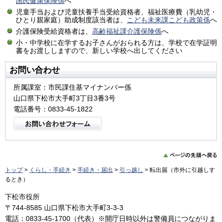
国民健康保険係
へ
児童手当および児童扶養手当受給資格者、福祉医療費（乳幼児・
ひとり親家庭）助成制度該当者は、
こども未来課こども政策係
へ
介護保険受給資格者は、
高齢福祉課介護保険係
へ
小・中学校に在学するお子さんがおられる方は、学校で在学証明
書をお渡ししますので、新しい学校へ出してください
お問い合わせ
所属課室：市民課住基マイナンバー係
山口県下松市大手町3丁目3番3号
電話番号：0833-45-1822
トップ
>
くらし・手続き
>
手続き・届出
>
引っ越し
> 転出届（市外に引越しす
るとき）
下松市役所
〒744-8585 山口県下松市大手町3-3-3
電話：0833-45-1700（代表）※開庁日時以外は警備員につながりま