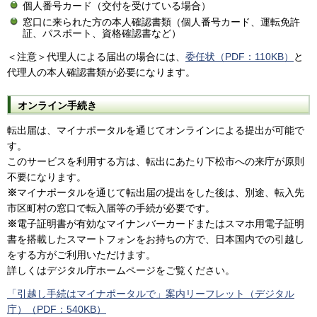
個人番号カード（交付を受けている場合）
窓口に来られた方の本人確認書類（個人番号カード、運転免許
証、パスポート、資格確認書など）
＜注意＞代理人による届出の場合には、
委任状（PDF：110KB）
と
代理人の本人確認書類が必要になります。
オンライン手続き
転出届は、マイナポータルを通じてオンラインによる提出が可能で
す。
このサービスを利用する方は、転出にあたり下松市への来庁が原則
不要になります。
※
マイナポータルを通じて転出届の提出をした後は、別途、転入先
市区町村の窓口で転入届等の手続が必要です。
※
電子証明書が有効なマイナンバーカードまたはスマホ用電子証明
書を搭載したスマートフォンをお持ちの方で、日本国内での引越し
をする方がご利用いただけます。
詳しくはデジタル庁ホームページをご覧ください。
「引越し手続はマイナポータルで」案内リーフレット（デジタル
庁）（PDF：540KB）