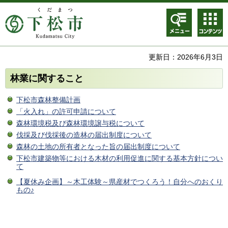
メニュ
コンテ
ー
ンツメ
ニュー
更新日：2026年6月3日
林業に関すること
下松市森林整備計画
「火入れ」の許可申請について
森林環境税及び森林環境譲与税について
伐採及び伐採後の造林の届出制度について
森林の土地の所有者となった旨の届出制度について
下松市建築物等における木材の利用促進に関する基本方針につい
て
【夏休み企画】～木工体験～県産材でつくろう！自分へのおくり
もの♪