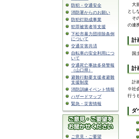
大
防犯・交通安全
とし
消防署からのお願い
そ
防犯灯助成事業
の連
犯罪被害者等支援
下松市暴力団排除条例
について
計
交通災害共済
自転車の安全利用につ
国
いて
交通死亡事故多発警報
計
（山口県）
避難行動要支援者避難
計
支援制度
※社
消防訓練イベント情報
行う
ハザードマップ
緊急・災害情報
ダ
ご意見・ご要望