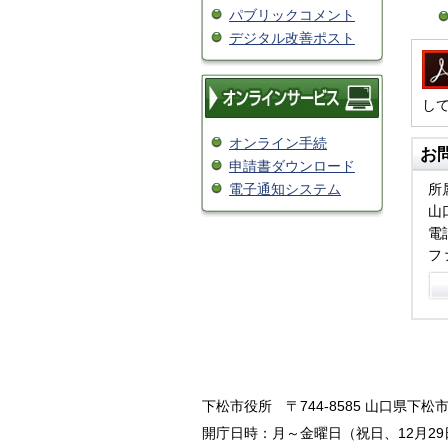
パブリックコメント
デジタル改善ポスト
し
オンライン手続
お
申請書ダウンロード
電子通知システム
所
山
電話
フ
下松市役所
〒744-8585 山口県下松市
開庁日時：月～金曜日（祝日、12月29日