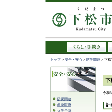
トップ
>
安全・安心
>
防災関連
> 下
下
令和
防災関連
計
救急医療
火災予防