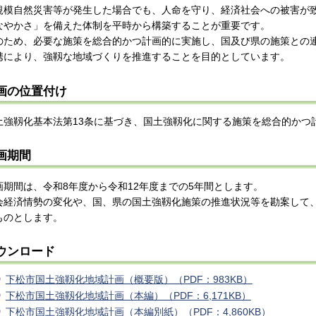
規模自然災害等が発生した場合でも、人命を守り、経済社会への被害が
なやかさ」を備えた体制を平時から構築することが重要です
。
のため、必要な施策を総合的かつ計画的に実施し、国及び県の施策との
携により、強靱な地域づくりを推進することを目的としています。
画の位置付け
土
強靱化基本法第13条に基づき、国土強靱化に関する施策を総合的かつ
画期間
画
期間は、令和8年度から令和12年度までの5年間とします。
会経済情勢の変化や、国、県の国土強靱化施策の推進状況等を勘案して
ものとします。
ウンロード
下松市国土強靱化地域計画（概要版）（PDF：983KB）
下松市国土強靱化地域計画（本編）（PDF：6,171KB）
下松市国土強靱化地域計画（本編別紙）（PDF：4,860KB）