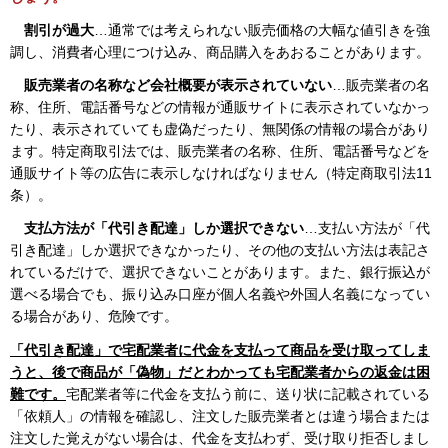
割引が過大
…通常では考えられない販売価格の大幅な値引きを強
調し、消費者心理につけ込み、商品購入をあおることがあります。
販売業者の名称など会社概要が表示されていない
…販売業者の名
称、住所、電話番号などの情報が通販サイトに表示されていなかっ
たり、表示されていても虚偽だったり、無関係の情報の場合があり
ます。特定商取引法では、販売業者の名称、住所、電話番号などを
通販サイト等の広告に表示しなければなりません（特定商取引法11
条）。
支払方法が「代引き配達」しか選択できない
…支払い方法が「代
引き配達」しか選択できなかったり、その他の支払い方法は表記さ
れているだけで、選択できないことがあります。また、銀行振込が
選べる場合でも、振り込み口座が個人名義や外国人名義になってい
る場合があり、危険です。
「代引き配達」で宅配業者に代金を支払って商品を受け取ってしま
うと、後で商品が「偽物」だとわかっても宅配業者からの返金は困
難です。
宅配業者等に代金を支払う前に、送り状に記載されている
「依頼人」の情報を確認し、注文した販売業者とは違う場合または
注文した覚えがない場合は、代金を支払わず、受け取り拒否しまし