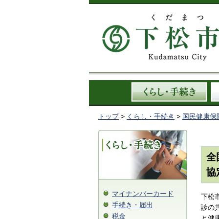
トップ
>
くらし・手続き
>
国民健康保
全
協
マイナンバーカード
下松
手続き・届出
診の
税金
と健