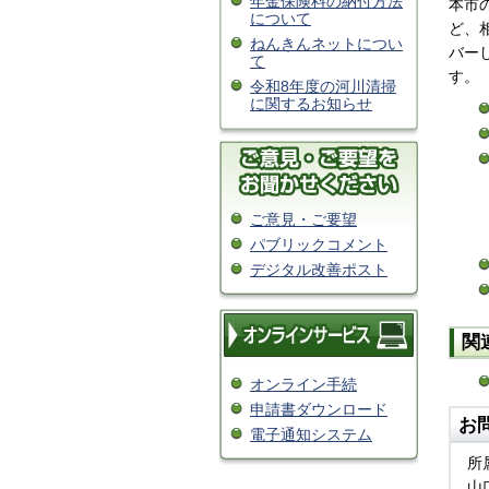
年金保険料の納付方法
本市
について
ど、
ねんきんネットについ
バー
て
す。
令和8年度の河川清掃
に関するお知らせ
ご意見・ご要望
パブリックコメント
デジタル改善ポスト
関
オンライン手続
申請書ダウンロード
お
電子通知システム
所
山