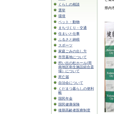
くらしの相談
県内
選挙
環境
ペット・動物
まちづくり・交通
住まいと仕事
ふるさと納税
スポーツ
家庭ごみの出し方
市営墓地について
想い出の杜ホール(周
南地区衛生施設組合斎
場）について
死亡届
自治会について
くだまつ暮らしの便利
帳
国民年金
国民健康保険
後期高齢者医療制度