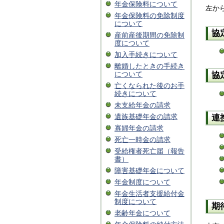
年金保険料について
左か
年金保険料の免除制度
について
協
産前産後期間の免除制
度について
加入手続きについて
離婚したときの手続き
について
協
亡くなられた後のお手
続きについて
未支給年金の請求
遺族基礎年金の請求
連
寡婦年金の請求
死亡一時金の請求
受給権者死亡届（報告
書）
障害基礎年金について
年金制度について
年金生活者支援給付金
制度について
期
老齢年金について