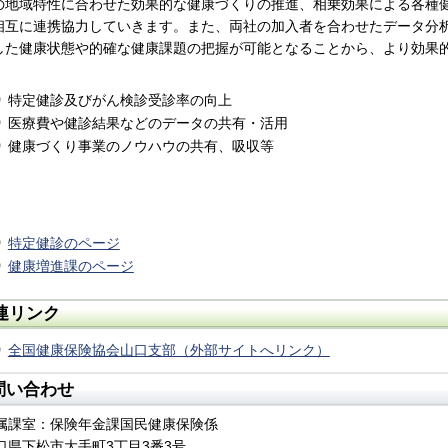
の地域特性に合わせた効果的な健康づくりの推進、相乗効果による各種
相互に連携協力していきます。また、両社の加入者を合わせたデータ分
した健康状態や的確な健康課題の把握が可能となることから、より効果
特定健診及びがん検診受診率の向上
医療費や健診結果などのデータの共有・活用
健康づくり事業のノウハウの共有、吸収等
特定健診のページ
健康増進課のページ
連リンク
全国健康保険協会山口支部（外部サイトへリンク）
問い合わせ
属課室：保険年金課国民健康保険係
口県下松市大手町3丁目3番3号