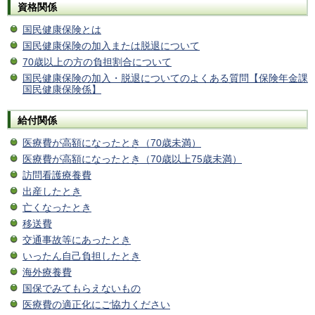
資格関係
国民健康保険とは
国民健康保険の加入または脱退について
70歳以上の方の負担割合に
ついて
国民健康保険の加入・脱退についてのよくある質問【保険年金課
国民健康保険係】
給付関係
医療費が高額になったとき（70歳未満）
医療費が高額になったとき（70歳以上75歳未満）
訪問看護療養費
出産したとき
亡くなったとき
移送費
交通事故等にあったとき
いったん自己負担したとき
海外療養費
国保でみてもらえないもの
医療費の適正化にご協力ください