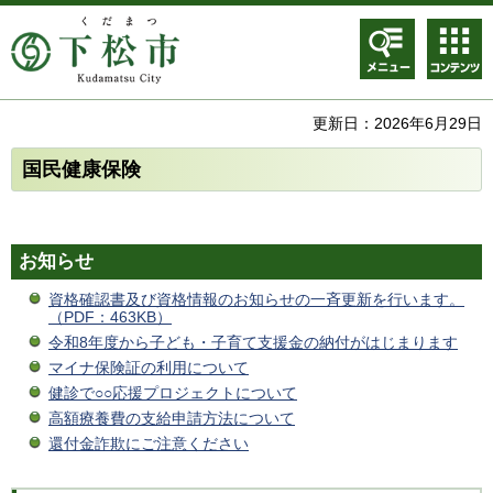
メニュ
コンテ
ー
ンツメ
ニュー
更新日：2026年6月29日
国民健康保険
お知らせ
資格確認書及び資格情報のお知らせの一斉更新を行います。
（PDF：463KB）
令和8年度から子ども・子育て支援金の納付がはじまります
マイナ保険証の利用について
健診で○○応援プロジェクトについて
高額療養費の支給申請方法について
還付金詐欺にご注意ください