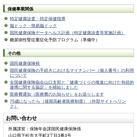
保健事業関係
特定健康診査・特定保健指導
脳ドック・簡易脳ドック
国民健康保険データヘルス計画（特定健康診査等実施計画）
糖尿病性腎症重症化予防プログラム（準備中）
その他
国民健康保険税
国民健康保険の手続きにおけるマイナンバー（個人番号）の利用
について
全国健康保険協会山口支部と「健康づくりの推進に向けた包括的
連携に関する協定」を締結しました
医療費通知（医療費のお知らせ）をお送りします
75歳になったら（後期高齢者医療制度）（外部サイトへリン
ク）
お問い合わせ
所属課室：保険年金課国民健康保険係
山口県下松市大手町3丁目3番3号